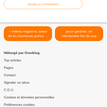
Ajouter un commentaire
< helena noguerra, soeur
jacco gardner, un
de lio,chanteuse,actrice et
néerlandais fan de pop
écrivaine
baroque des 60's >
Hébergé par Overblog
Top articles
Pages
Contact
Signaler un abus
C.G.U.
Cookies et données personnelles
Préférences cookies