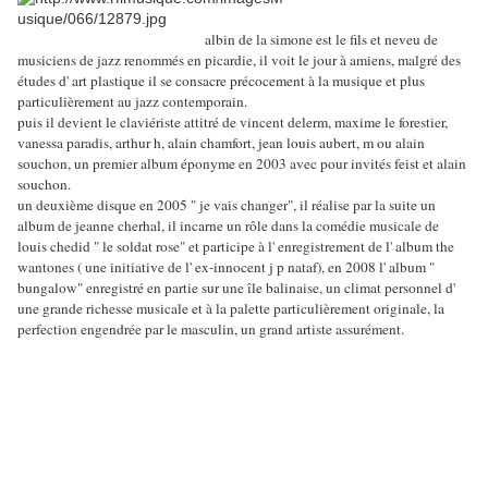
albin de la simone est le fils et neveu de
musiciens de jazz renommés en picardie, il voit le jour à amiens, malgré des
études d' art plastique il se consacre précocement à la musique et plus
particulièrement au jazz contemporain.
puis il devient le claviériste attitré de vincent delerm, maxime le forestier,
vanessa paradis, arthur h, alain chamfort, jean louis aubert, m ou alain
souchon, un premier album éponyme en 2003 avec pour invités feist et alain
souchon.
un deuxième disque en 2005 " je vais changer", il réalise par la suite un
album de jeanne cherhal, il incarne un rôle dans la comédie musicale de
louis chedid " le soldat rose" et participe à l' enregistrement de l' album the
wantones ( une initiative de l' ex-innocent j p nataf), en 2008 l' album "
bungalow" enregistré en partie sur une île balinaise, un climat personnel d'
une grande richesse musicale et à la palette particulièrement originale, la
perfection engendrée par le masculin, un grand artiste assurément.