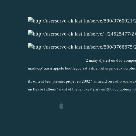
2 many dj's est un duo compose 
mash-up'' aussi appele bootleg, c' est a dire melanger deux ou plu
ils sortent leur premier projet en 2002 '' as heard on radio soulwax
un tres bel album '' most of the remixes'' paru en 2007, clubbing t