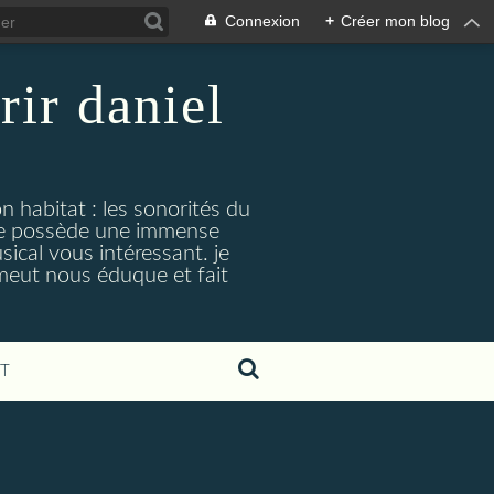
Connexion
+
Créer mon blog
rir daniel
n habitat : les sonorités du
. je possède une immense
cal vous intéressant. je
émeut nous éduque et fait
T