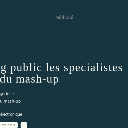
Publicité
g public les specialistes
 du mash-up
gories
>
 du mash-up
électronique
2.02.2013
…