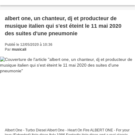
tout juste restauré. Zéphirin ... zéphirin causin...
albert one, un chanteur, dj et producteur de
musique italien qui s'est éteint le 11 mai 2020
des suites d'une pneumonie
Publié le 12/05/2020 à 10:36
Par
musicali
Albert One - Turbo Diesel Albert One - Heart On Fire ALBERT ONE - For your
love (Extended) Italo disco Italy 1986 Fantastic italo disco and a real classic