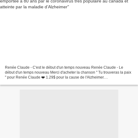
Renée Claude - C'est le début d'un temps nouveau Renée Claude - Le
début d'un temps nouveau Merci d'acheter la chanson " Tu trouveras la paix
" pour Renée Claude ❤️ 1.29$ pour la cause de l'Alzheimer.
http://bit.ly/PourReneeClaude L'équipe de GSI Mu... Renée...