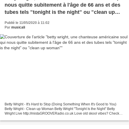
nous quitte subitement à l'âge de 66 ans et des
tubes tels "tonight is the night" ou "clean up
woman"
Publié le 11/05/2020 à 11:02
Par
musicali
Betty Wright - It's Hard to Stop (Doing Something When It's Good to You)
Betty Wright - Clean up Woman Betty Wright "Tonight Is the Night" Betty
Wright Live http://mistaGROOVERadio.co.uk Love old skool vibes? Check
out mistaGROOVE Radio - The Station...