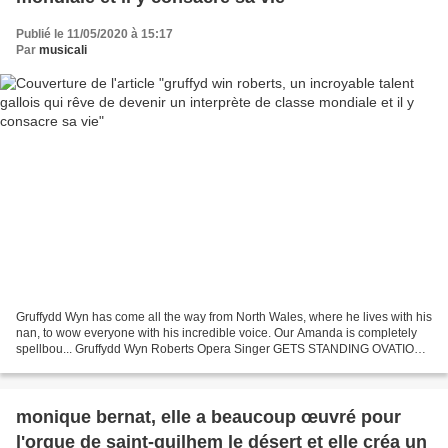
Publié le 11/05/2020 à 15:17
Par
musicali
Gruffydd Wyn has come all the way from North Wales, where he lives with his
nan, to wow everyone with his incredible voice. Our Amanda is completely
spellbou... Gruffydd Wyn Roberts Opera Singer GETS STANDING OVATION
Semi Final Group 3. This is full performance...
monique bernat, elle a beaucoup œuvré pour
l'orgue de saint-guilhem le désert et elle créa un