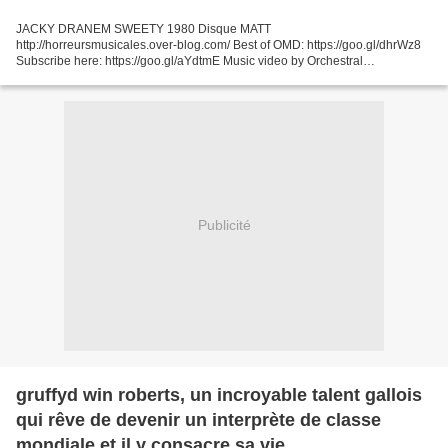
JACKY DRANEM SWEETY 1980 Disque MATT
http://horreursmusicales.over-blog.com/ Best of OMD: https://goo.gl/dhrWz8
Subscribe here: https://goo.gl/aYdtmE Music video by Orchestral
Manoeuvres In The Dark performing Souvenir. (P) 1981 The c... Jacky
dranem...
Publicité
gruffyd win roberts, un incroyable talent gallois
qui rêve de devenir un interprète de classe
mondiale et il y consacre sa vie