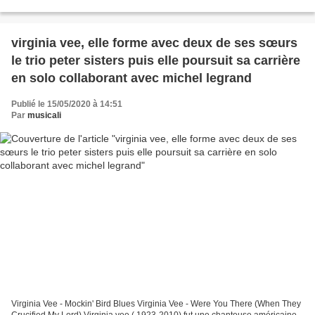
Regrets A5 Cries From The Midnight Circ... Keep...
virginia vee, elle forme avec deux de ses sœurs
le trio peter sisters puis elle poursuit sa carrière
en solo collaborant avec michel legrand
Publié le 15/05/2020 à 14:51
Par
musicali
Virginia Vee - Mockin' Bird Blues Virginia Vee - Were You There (When They
Crucified My Lord) Virginia vee ( 1923-2010) fut une chanteuse américaine