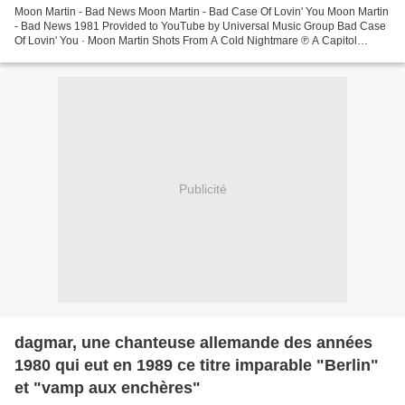
Moon Martin - Bad News Moon Martin - Bad Case Of Lovin' You Moon Martin
- Bad News 1981 Provided to YouTube by Universal Music Group Bad Case
Of Lovin' You · Moon Martin Shots From A Cold Nightmare ℗ A Capitol
Records Release; ℗ 1978 Capitol Rec... Provided...
Publicité
dagmar, une chanteuse allemande des années
1980 qui eut en 1989 ce titre imparable "Berlin"
et "vamp aux enchères"