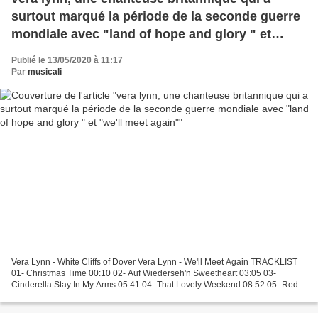
surtout marqué la période de la seconde guerre
mondiale avec "land of hope and glory " et
"we'll meet again"
Publié le 13/05/2020 à 11:17
Par
musicali
Vera Lynn - White Cliffs of Dover Vera Lynn - We'll Meet Again TRACKLIST
01- Christmas Time 00:10 02- Auf Wiederseh'n Sweetheart 03:05 03-
Cinderella Stay In My Arms 05:41 04- That Lovely Weekend 08:52 05- Red
Sails in t... Dame Vera Lynn's 1940s song...