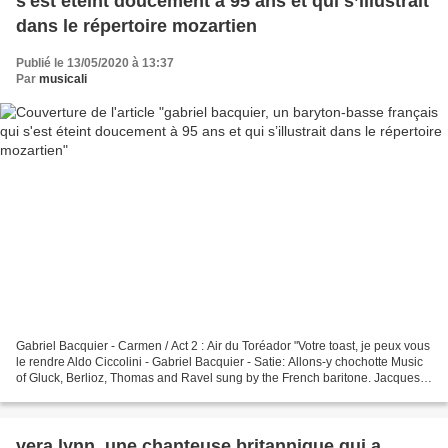
s'est éteint doucement à 95 ans et qui s’illustrait
dans le répertoire mozartien
Publié le 13/05/2020 à 13:37
Par
musicali
Gabriel Bacquier - Carmen / Act 2 : Air du Toréador "Votre toast, je peux vous
le rendre Aldo Ciccolini - Gabriel Bacquier - Satie: Allons-y chochotte Music
of Gluck, Berlioz, Thomas and Ravel sung by the French baritone. Jacques
Houtmann conducts the...
vera lynn, une chanteuse britannique qui a