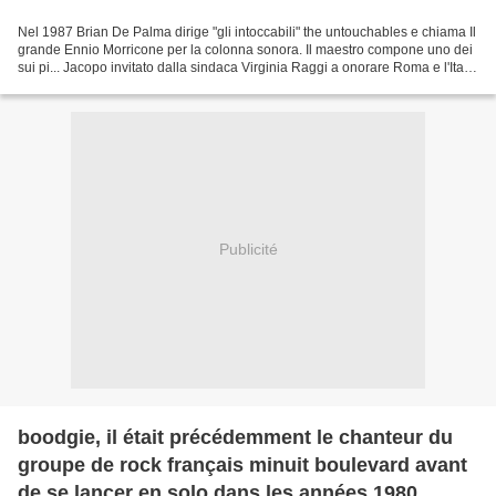
Nel 1987 Brian De Palma dirige "gli intoccabili" the untouchables e chiama Il
grande Ennio Morricone per la colonna sonora. Il maestro compone uno dei
sui pi... Jacopo invitato dalla sindaca Virginia Raggi a onorare Roma e l'Italia
dalla splendida terrazza...
Publicité
boodgie, il était précédemment le chanteur du
groupe de rock français minuit boulevard avant
de se lancer en solo dans les années 1980