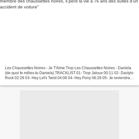
Les Chaussettes Noires - Je T'Aime Trop Les Chaussettes Noires - Daniela
(de quoi te mêles-tu Daniela) TRACKLIST 01- Trop Jaloux 00:11 02- Dactylo
Rock 02:28 03- Hey Let's Twist 04:08 04- Hey Pony 06:28 05- Je reviendrais
Bientot 08:13 06- Madam' Madam'...