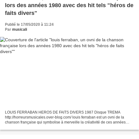
lors des années 1980 avec des hit tels "héros de
faits divers"
Publié le 17/05/2020 à 11:24
Par
musicali
LOUIS FERRABAN HEROS DE FAITS DIVERS 1987 Disque TREMA
http://horreursmusicales.over-blog.com/ louis ferraban est un ovni de la
chanson française qui symbolise à merveille la créativité de ces années
1980 et qui signe en 1983 chez CBS le 45 tours "sabu"...