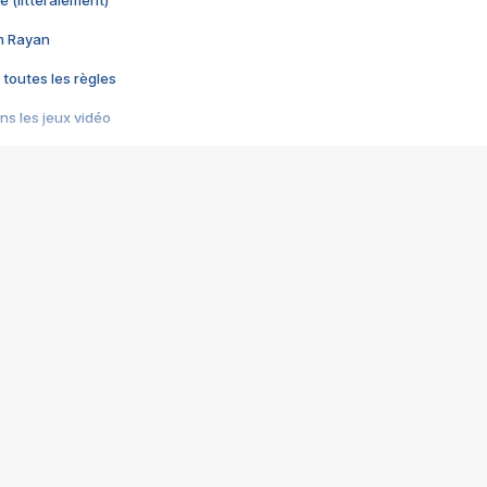
e (littéralement)
im Rayan
 toutes les règles
s les jeux vidéo
us choquant de Rockstar ? - Le scandale BULLY
e plus moche de Steam
du RÊVE tourne au CAUCHEMAR
pendant 8 heures
it… à tort
umiliés par un jeu vidéo
ire - Final Fantasy 8
ti un empire - Age of Empires
story DOFUS