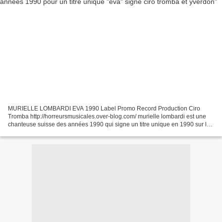
MURIELLE LOMBARDI EVA 1990 Label Promo Record Production Ciro
Tromba http://horreursmusicales.over-blog.com/ murielle lombardi est une
chanteuse suisse des années 1990 qui signe un titre unique en 1990 sur le
label PROMO RECORD pour un unique 45 tours...