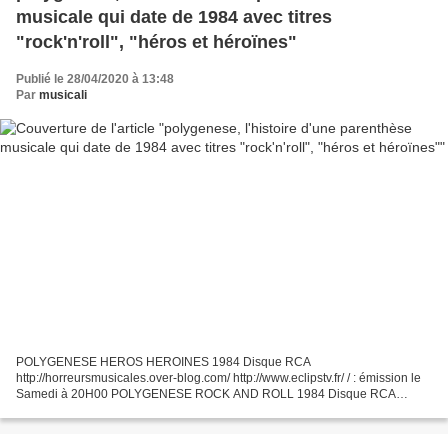
musicale qui date de 1984 avec titres
"rock'n'roll", "héros et héroïnes"
Publié le 28/04/2020 à 13:48
Par
musicali
POLYGENESE HEROS HEROINES 1984 Disque RCA
http://horreursmusicales.over-blog.com/ http://www.eclipstv.fr/ / : émission le
Samedi à 20H00 POLYGENESE ROCK AND ROLL 1984 Disque RCA
VICTOR http://horreursmusicales.over-blog.com/ polygenese ne semble
être...