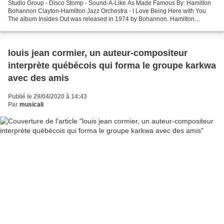
Studio Group - Disco Stomp - Sound-A-Like As Made Famous By: Hamilton
Bohannon Clayton-Hamilton Jazz Orchestra - I Love Being Here with You
The album Insides Out was released in 1974 by Bohannon. Hamilton
Bohannon - Disco Stomp (Sound Remastered) NJOYYY Bohannon...
louis jean cormier, un auteur-compositeur
interprète québécois qui forma le groupe karkwa
avec des amis
Publié le 29/04/2020 à 14:43
Par
musicali