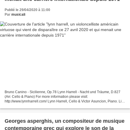
Publié le 29/04/2020 à 11:00
Par
musicali
Bruno Canino - Sicilienne, Op.78 Lynn Harrell - Nacht und Träume, D.827
(Arr. Cello & Piano) For more information please visit:
http://www.lynnharrell.com/ Lynn Harrell, Cello & Victor Asuncion, Piano. Live
at the Eli and Edythe Broad Stage, Santa Mo... Lynn...
Georges asperghis, un compositeur de musique
contemporaine grec qui explore le son de la