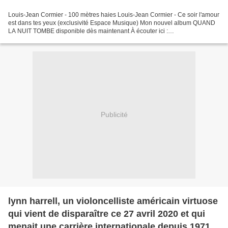
Louis-Jean Cormier - 100 mètres haies Louis-Jean Cormier - Ce soir l'amour
est dans tes yeux (exclusivité Espace Musique) Mon nouvel album QUAND
LA NUIT TOMBE disponible dès maintenant À écouter ici :
https://lnk.to/Quandlanuittombe Paroles : Louis-Jean...
Publicité
lynn harrell, un violoncelliste américain virtuose
qui vient de disparaître ce 27 avril 2020 et qui
menait une carrière internationale depuis 1971