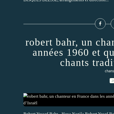
robert bahr, un cha
années 1960 et qu
chants tradi
chans
2
Robert Yossef Bahr - Hava Nagila Robert Yosef Ba