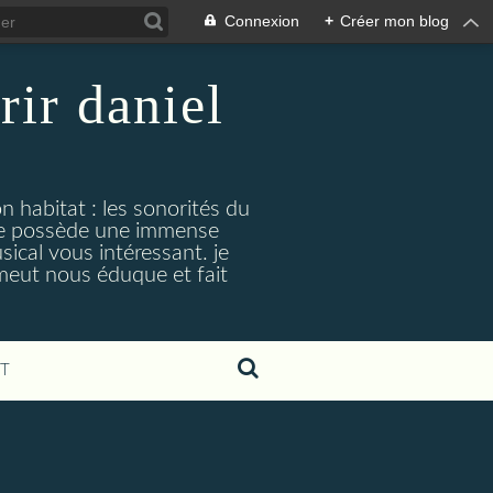
Connexion
+
Créer mon blog
rir daniel
n habitat : les sonorités du
. je possède une immense
cal vous intéressant. je
émeut nous éduque et fait
T