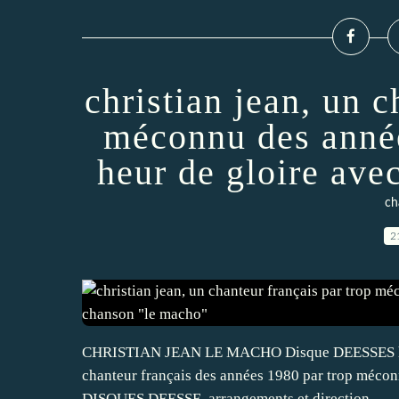
christian jean, un c
méconnu des année
heur de gloire ave
ch
2
CHRISTIAN JEAN LE MACHO Disque DEESSES http:/
chanteur français des années 1980 par trop mécon
DISQUES DEESSE, arrangements et direction...