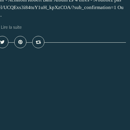
nnel/UCQExs3i84tuY1uH_kpXzCOA/?sub_confirmation=1 Ou
.
Lire la suite