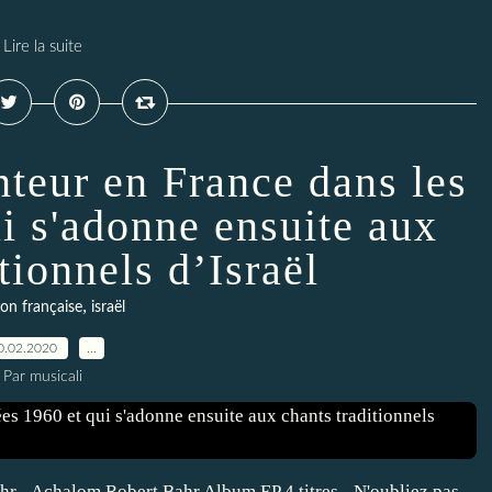
Lire la suite
nteur en France dans les
i s'adonne ensuite aux
tionnels d’Israël
,
on française
israël
0.02.2020
…
Par musicali
hr - Achalom Robert Bahr Album EP 4 titres - N'oubliez pas