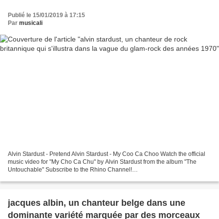
Publié le 15/01/2019 à 17:15
Par
musicali
Alvin Stardust - Pretend Alvin Stardust - My Coo Ca Choo Watch the official
music video for "My Cho Ca Chu" by Alvin Stardust from the album "The
Untouchable" Subscribe to the Rhino Channel!
http://bit.ly/SubscribeToRHINO Check Out Our Favorite Playlists:...
jacques albin, un chanteur belge dans une
dominante variété marquée par des morceaux