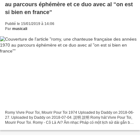
au parcours éphémère et ce duo avec al "on est
si bien en france"
Publié le 15/01/2019 à 14:06
Par
musicali
Romy Vivre Pour Toi, Mourir Pour Toi 1974 Uploaded by Daddy on 2018-06-
27. Uploaded by Daddy on 2018-07-04. 説明 説明 Romy hát Vivre Pour Toi,
Mourir Pour Toi. Romy - Cô Là Ai? Âm nhạc Pháp có một lịch sử dài gắn bó
với giới yêu nhạc Việt. Bắt đầu từ những...