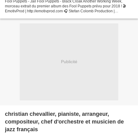
Fool Puppets - Jail Fool Puppets - Black Cloak Another Working Week,
morceau extrait du premier album des Fool Puppets prévu pour 2018 ! 🎬
EmotivProd | http://emotivprod.com 🎧 Stefan Colomb Production |
http://www.stefancolomb.com ➡️ http://www.fool-puppets.fr...
Publicité
christian chevallier, pianiste, arrangeur,
compositeur, chef d'orchestre et musicien de
jazz français