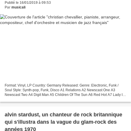
Publié le 16/01/2019 à 09:53
Par
musicali
Format: Vinyl, LP Country: Germany Released: Genre: Electronic, Funk /
Soul Style: Synth-pop, Funk, Disco A1 Relations A2 Newscast One A3
Newscast Two A4 Digit Man A5 Children Of The Sun A6 Red Hot A7 Lady In
Blue A8 Maybe Tomorrow A9 Celia A10 TV Romance...
alvin stardust, un chanteur de rock britannique
qui s'illustra dans la vague du glam-rock des
années 1970