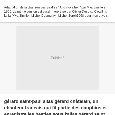
Adaptation de la chanson des Beatles " And i love her " par Mya Simille en
1965. La même version est aussi interprétée par Olivier Despax. C'était la,
la, la (Mya Simille - Michel Delancray - Michel Sorel)1968 pour mon et votre
plaisir ro bisous Gabin Agadou...
Publicité
gérard saint-paul alias gérard châtelain, un
chanteur français qui fit partie des dauphins et
enregistre les beatles sous l'alias gérard saint-