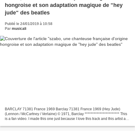
hongroise et son adaptation magique de "hey
jude" des beatles
Publié le 24/01/2019 à 10:58
Par
musicali
BARCLAY 71381 France 1969 Barclay ‎71381 France 1969 (Hey Jude)
(Lennon / McCartney / Verlaine) © 1971, Barclay *********************** This
is a fan video. I made this one just because I love this track and this artist and
I want to share it with other...