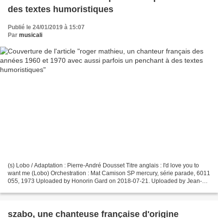
des textes humoristiques
Publié le 24/01/2019 à 15:07
Par
musicali
(s) Lobo / Adaptation : Pierre-André Dousset Titre anglais : I'd love you to
want me (Lobo) Orchestration : Mat Camison SP mercury, série parade, 6011
055, 1973 Uploaded by Honorin Gard on 2018-07-21. Uploaded by Jean-
Marie Terrasse on 2018-11-03. Paroles...
szabo, une chanteuse française d'origine