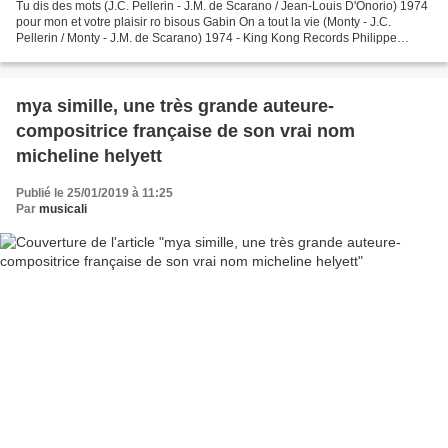
Tu dis des mots (J.C. Pellerin - J.M. de Scarano / Jean-Louis D'Onorio) 1974
pour mon et votre plaisir ro bisous Gabin On a tout la vie (Monty - J.C.
Pellerin / Monty - J.M. de Scarano) 1974 - King Kong Records Philippe
Cantrel - Amour amour - 1974 Auteurs...
mya simille, une très grande auteure-
compositrice française de son vrai nom
micheline helyett
Publié le 25/01/2019 à 11:25
Par
musicali