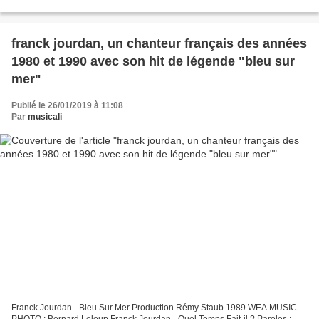
chansons. Disponible ici: http://bit.ly/trente-itunes...
franck jourdan, un chanteur français des années
1980 et 1990 avec son hit de légende "bleu sur
mer"
Publié le 26/01/2019 à 11:08
Par
musicali
Franck Jourdan - Bleu Sur Mer Production Rémy Staub 1989 WEA MUSIC -
PHOTO : Bernard Leloup Franck Jourdan - Quel Temps Fait-il ? Paroles :