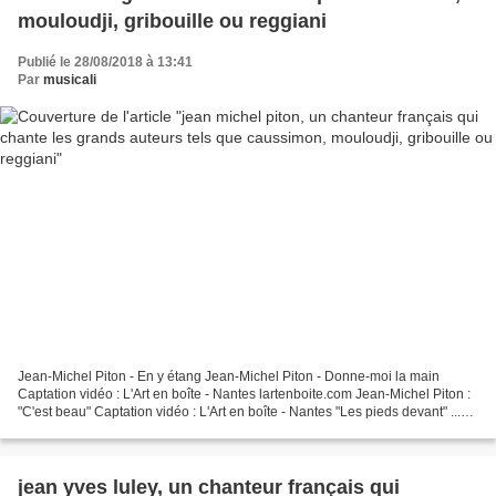
mouloudji, gribouille ou reggiani
Publié le 28/08/2018 à 13:41
Par
musicali
Jean-Michel Piton - En y étang Jean-Michel Piton - Donne-moi la main
Captation vidéo : L'Art en boîte - Nantes lartenboite.com Jean-Michel Piton :
"C'est beau" Captation vidéo : L'Art en boîte - Nantes "Les pieds devant" ...
JEAN-MICHEL PITON chante BERNARD...
jean yves luley, un chanteur français qui