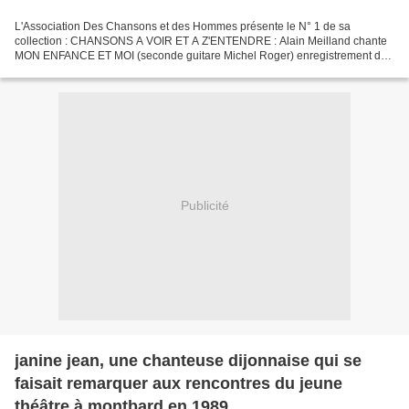
L'Association Des Chansons et des Hommes présente le N° 1 de sa
collection : CHANSONS A VOIR ET A Z'ENTENDRE : Alain Meilland chante
MON ENFANCE ET MOI (seconde guitare Michel Roger) enregistrement du
14 avril 1974 à la Maison de la Culture de Bourges. Texte...
Publicité
janine jean, une chanteuse dijonnaise qui se
faisait remarquer aux rencontres du jeune
théâtre à montbard en 1989