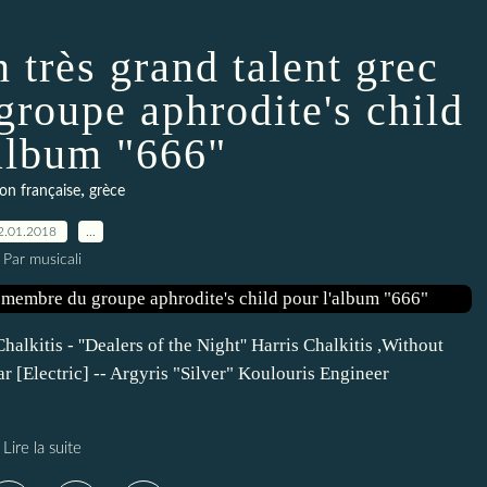
n très grand talent grec
groupe aphrodite's child
'album "666"
,
on française
grèce
2.01.2018
…
Par musicali
kitis - ''Dealers of the Night'' Harris Chalkitis ,Without
r [Electric] -- Argyris "Silver" Koulouris Engineer
Lire la suite