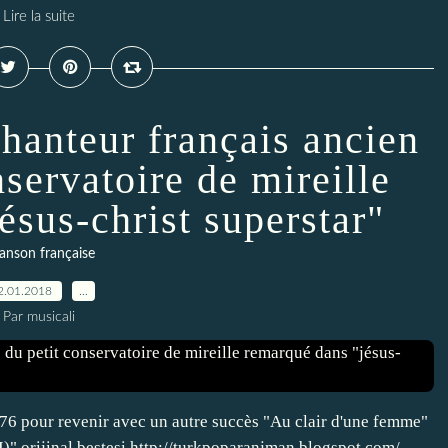
Lire la suite
chanteur français ancien
nservatoire de mireille
ésus-christ superstar"
anson française
2.01.2018
…
Par musicali
76 pour revenir avec un autre succès "Au clair d'une femme"
I)" orijinal bestesi http://turkpoparanjman.blogspot.com/