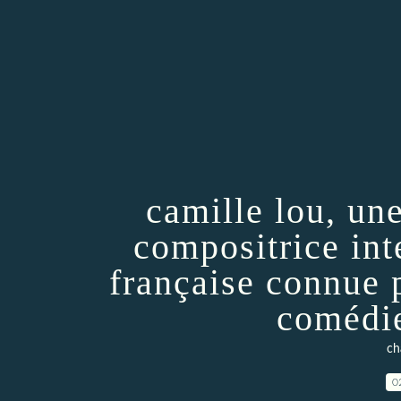
camille lou, un
compositrice int
française connue 
comédie
ch
0