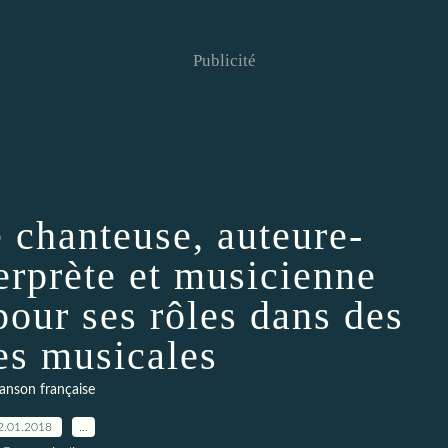
Publicité
e chanteuse, auteure-
erprète et musicienne
pour ses rôles dans des
s musicales
anson française
2.01.2018
…