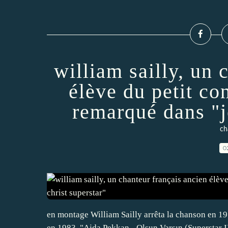
william sailly, un 
élève du petit co
remarqué dans "j
ch
0
en montage William Sailly arrêta la chanson en 19
en 1983. "Ajda Pekkan - Olsun Varsın (Superstar I