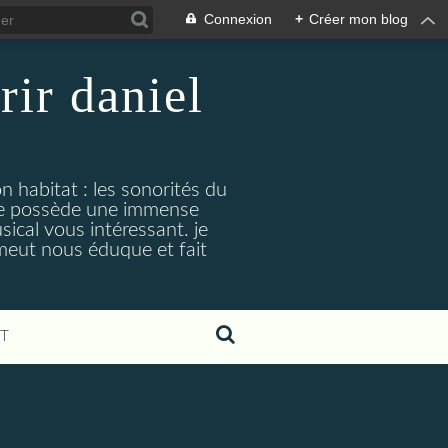
Connexion
+
Créer mon blog
rir daniel
n habitat : les sonorités du
. je possède une immense
cal vous intéressant. je
émeut nous éduque et fait
T