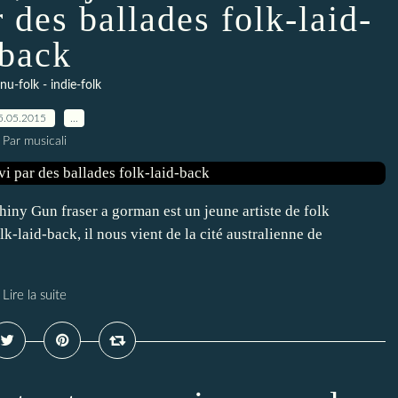
r des ballades folk-laid-
back
 nu-folk - indie-folk
5.05.2015
…
Par musicali
iny Gun fraser a gorman est un jeune artiste de folk
k-laid-back, il nous vient de la cité australienne de
Lire la suite