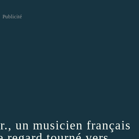
Publicité
r., un musicien français
e regard tourné vers