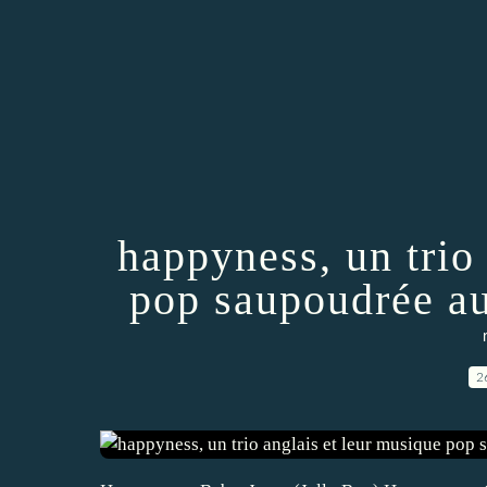
happyness, un trio
pop saupoudrée au
2