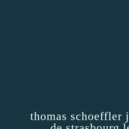
thomas schoeffler j
de strasbourg l