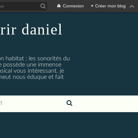
Connexion
+
Créer mon blog
rir daniel
n habitat : les sonorités du
. je possède une immense
cal vous intéressant. je
émeut nous éduque et fait
T