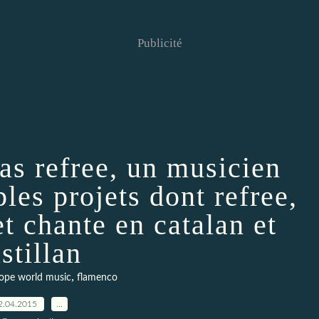
Publicité
ias refree, un musicien
les projets dont refree,
et chante en catalan et
stillan
,
ope world music
flamenco
2.04.2015
…