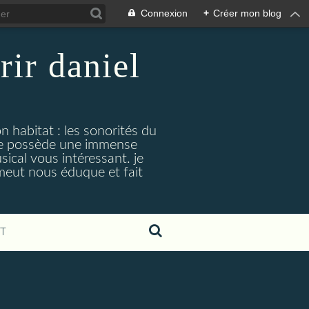
Connexion
+
Créer mon blog
rir daniel
n habitat : les sonorités du
. je possède une immense
cal vous intéressant. je
émeut nous éduque et fait
T