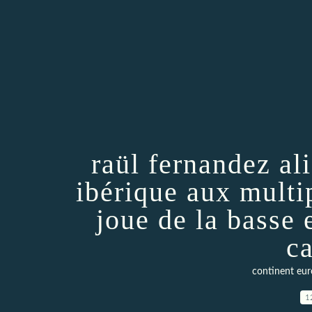
raül fernandez al
ibérique aux multip
joue de la basse 
ca
continent eur
1