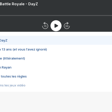
 Battle Royale - DayZ
 DayZ
 a 13 ans (et vous l'avez ignoré)
e (littéralement)
im Rayan
 toutes les règles
s les jeux vidéo
us choquant de Rockstar ? - Le scandale BULLY
e plus moche de Steam