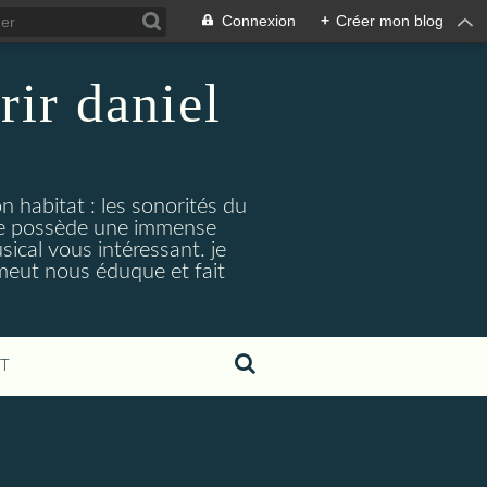
Connexion
+
Créer mon blog
rir daniel
n habitat : les sonorités du
. je possède une immense
cal vous intéressant. je
émeut nous éduque et fait
T