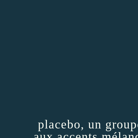
placebo, un group
aux accents mélan