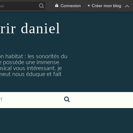
Connexion
+
Créer mon blog
rir daniel
n habitat : les sonorités du
. je possède une immense
cal vous intéressant. je
émeut nous éduque et fait
T