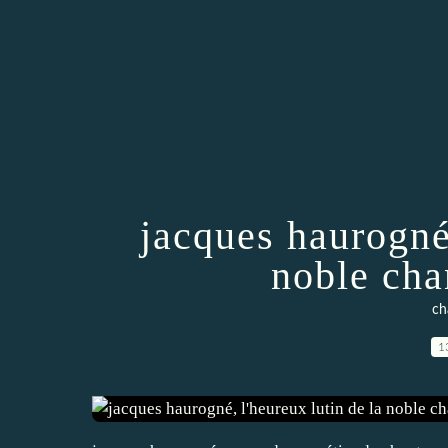
jacques haurogné,
noble cha
ch
1