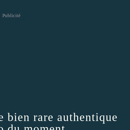
Publicité
e bien rare authentique
to du moment