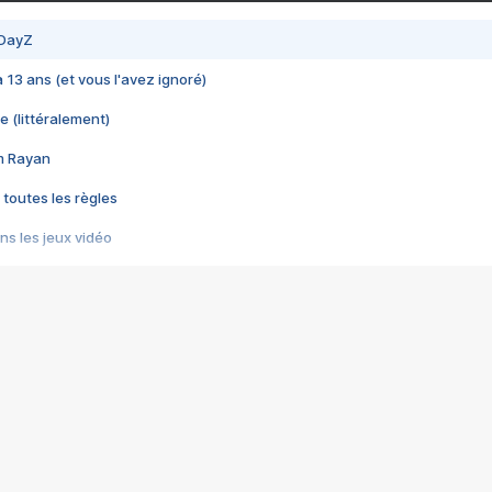
 DayZ
 a 13 ans (et vous l'avez ignoré)
e (littéralement)
im Rayan
 toutes les règles
s les jeux vidéo
us choquant de Rockstar ? - Le scandale BULLY
e plus moche de Steam
du RÊVE tourne au CAUCHEMAR
pendant 8 heures
it… à tort
umiliés par un jeu vidéo