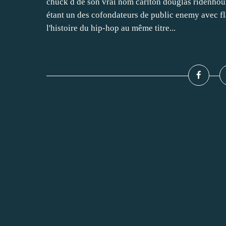
chuck d de son vrai nom carlton douglas ridenhour
étant un des cofondateurs de public enemy avec flav
l'histoire du hip-hop au même titre...