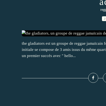
a
reg
2
the gladiators est un groupe de reggae jamaïcain f
initiale se compose de 3 amis issus du même quarti
un premier succés avec " hello...