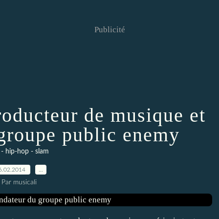
Publicité
roducteur de musique et
 groupe public enemy
 - hip-hop - slam
6.02.2014
…
Par musicali