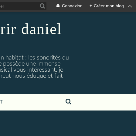
Connexion
+
Créer mon blog
rir daniel
n habitat : les sonorités du
. je possède une immense
cal vous intéressant. je
émeut nous éduque et fait
T