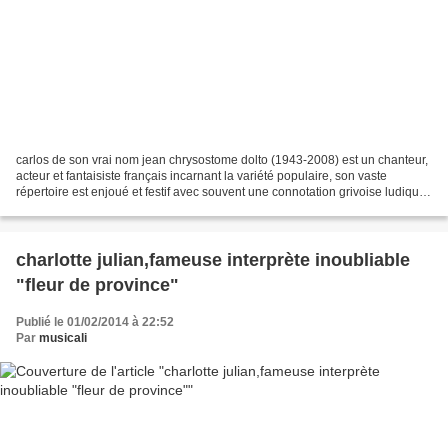
carlos de son vrai nom jean chrysostome dolto (1943-2008) est un chanteur,
acteur et fantaisiste français incarnant la variété populaire, son vaste
répertoire est enjoué et festif avec souvent une connotation grivoise ludique
comme le " tirelipimpon"...
charlotte julian,fameuse interprète inoubliable
"fleur de province"
Publié le 01/02/2014 à 22:52
Par
musicali