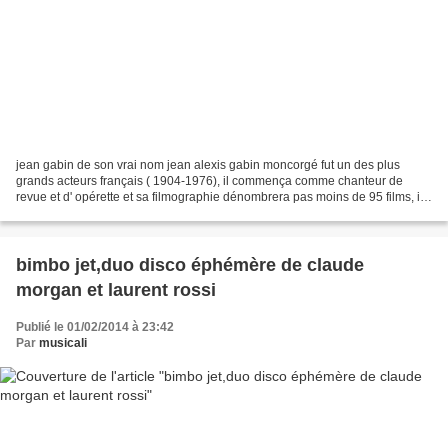
jean gabin de son vrai nom jean alexis gabin moncorgé fut un des plus
grands acteurs français ( 1904-1976), il commença comme chanteur de
revue et d' opérette et sa filmographie dénombrera pas moins de 95 films, il
nait d' un père tenancier de café et...
bimbo jet,duo disco éphémère de claude
morgan et laurent rossi
Publié le 01/02/2014 à 23:42
Par
musicali