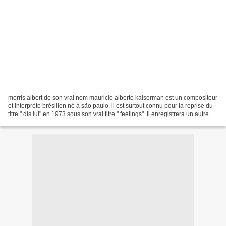
morris albert de son vrai nom mauricio alberto kaiserman est un compositeur
et interprète brésilien né à são paulo, il est surtout connu pour la reprise du
titre " dis lui" en 1973 sous son vrai titre " feelings". il enregistrera un autre
tube aux états-unis...