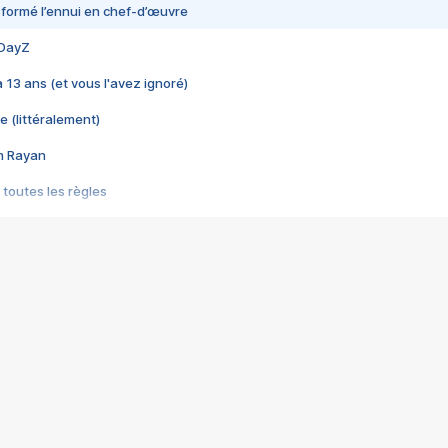
nsformé l’ennui en chef-d’œuvre
 DayZ
 a 13 ans (et vous l'avez ignoré)
e (littéralement)
im Rayan
 toutes les règles
s les jeux vidéo
us choquant de Rockstar ? - Le scandale BULLY
e plus moche de Steam
du RÊVE tourne au CAUCHEMAR
pendant 8 heures
it… à tort
umiliés par un jeu vidéo