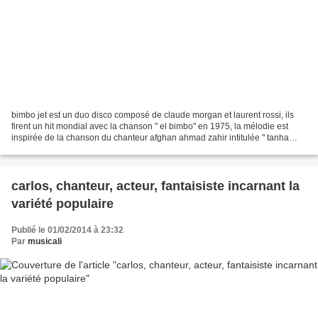
bimbo jet est un duo disco composé de claude morgan et laurent rossi, ils
firent un hit mondial avec la chanson " el bimbo" en 1975, la mélodie est
inspirée de la chanson du chanteur afghan ahmad zahir intitulée " tanha
studham tanha" , cela restera le...
carlos, chanteur, acteur, fantaisiste incarnant la
variété populaire
Publié le 01/02/2014 à 23:32
Par
musicali