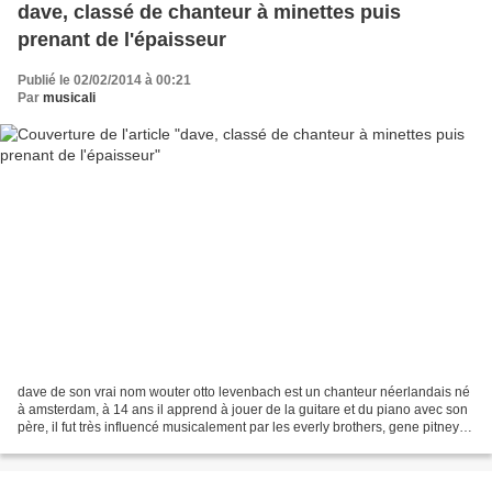
dave, classé de chanteur à minettes puis
prenant de l'épaisseur
Publié le 02/02/2014 à 00:21
Par
musicali
dave de son vrai nom wouter otto levenbach est un chanteur néerlandais né
à amsterdam, à 14 ans il apprend à jouer de la guitare et du piano avec son
père, il fut très influencé musicalement par les everly brothers, gene pitney et
roy orbison. il vient...