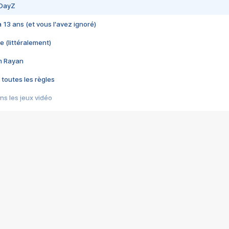
 DayZ
 a 13 ans (et vous l'avez ignoré)
e (littéralement)
im Rayan
 toutes les règles
s les jeux vidéo
us choquant de Rockstar ? - Le scandale BULLY
e plus moche de Steam
du RÊVE tourne au CAUCHEMAR
pendant 8 heures
it… à tort
umiliés par un jeu vidéo
ire - Final Fantasy 8