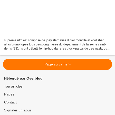
suprême ntm est composé de joey starr alias didier morville et kool shen
alias bruno lopes tous deux originaires du département de la seine saint-
denis (93), ils ont débuté le hip-hop dans les block-partys de dee nasty, ou
ils côtoyaient notamment le...
Page suivante >
Hébergé par Overblog
Top articles
Pages
Contact
Signaler un abus