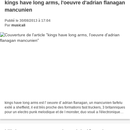
kings have long arms, l'oeuvre d'adrian flanagan
mancunien
Publié le 30/08/2013 à 17:04
Par
musicali
kings have long arms est l' oeuvre d' adrian flanagan, un mancunien farfelu
exilé a sheffield, il est très proche des formations fast truckers, 3 britanniques
pour un electro punk melodique et de I monster, duo voué a l'électronique
évoquant musiques...