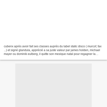
cubenx après avoir fait ses classes auprès du label static disco ( murcof, fax
...) et signé glandula, apprécié a sa juste valeur par james holden, michael
mayer ou dominik eulberg, il quitte son mexique natal pour regagner la
capitale allemande. ce second...