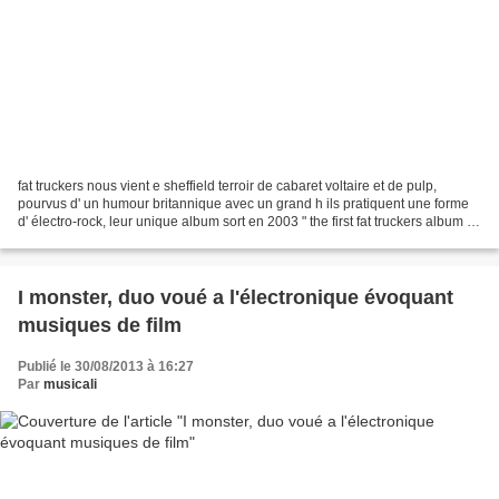
fat truckers nous vient e sheffield terroir de cabaret voltaire et de pulp,
pourvus d' un humour britannique avec un grand h ils pratiquent une forme
d' électro-rock, leur unique album sort en 2003 " the first fat truckers album is
for sale ". avec un...
I monster, duo voué a l'électronique évoquant
musiques de film
Publié le 30/08/2013 à 16:27
Par
musicali