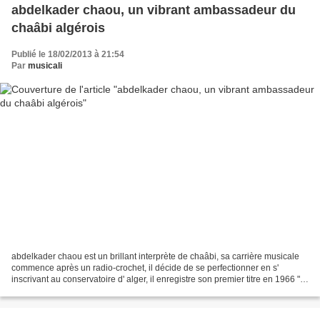
abdelkader chaou, un vibrant ambassadeur du
chaâbi algérois
Publié le 18/02/2013 à 21:54
Par
musicali
abdelkader chaou est un brillant interprète de chaâbi, sa carrière musicale
commence après un radio-crochet, il décide de se perfectionner en s'
inscrivant au conservatoire d' alger, il enregistre son premier titre en 1966 "
ya dhou a yani" à radio-alger....