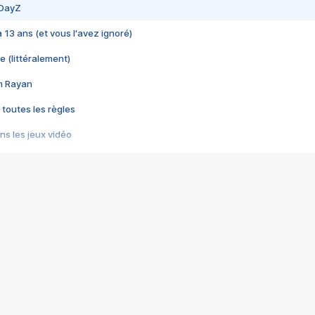
 DayZ
 a 13 ans (et vous l'avez ignoré)
e (littéralement)
im Rayan
 toutes les règles
s les jeux vidéo
us choquant de Rockstar ? - Le scandale BULLY
e plus moche de Steam
du RÊVE tourne au CAUCHEMAR
pendant 8 heures
it… à tort
umiliés par un jeu vidéo
ire - Final Fantasy 8