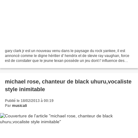
gary clark jr est un nouveau venu dans le paysage du rock yankee, il est
annoncé comme le digne héritier d' hendrix et de stevie ray vaughan, force
est de constater que le jeune texan possède un jeu dont l' influence des
deux guitar heroes est évidente....
michael rose, chanteur de black uhuru,vocaliste
style inimitable
Publié le 18/02/2013 à 00:19
Par
musicali