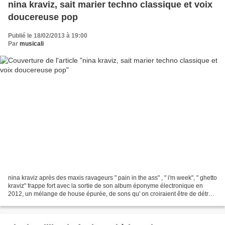
nina kraviz, sait marier techno classique et voix
doucereuse pop
Publié le 18/02/2013 à 19:00
Par
musicali
nina kraviz après des maxis ravageurs " pain in the ass" , " i'm week", " ghetto
kraviz" frappe fort avec la sortie de son album éponyme électronique en
2012, un mélange de house épurée, de sons qu' on croiraient être de détroit
avec de la soul. on trouve...