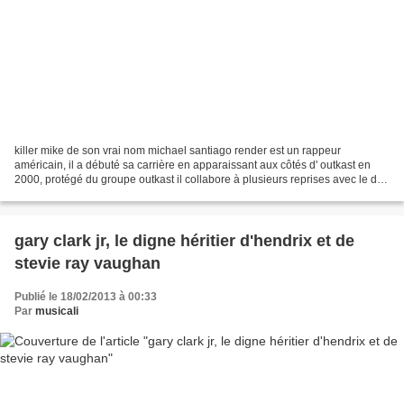
killer mike de son vrai nom michael santiago render est un rappeur
américain, il a débuté sa carrière en apparaissant aux côtés d' outkast en
2000, protégé du groupe outkast il collabore à plusieurs reprises avec le duo
qui l' aide à produire son premier...
gary clark jr, le digne héritier d'hendrix et de
stevie ray vaughan
Publié le 18/02/2013 à 00:33
Par
musicali