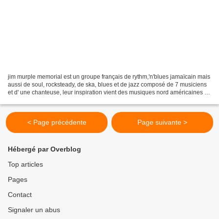
jim murple memorial est un groupe français de rythm,'n'blues jamaïcain mais
aussi de soul, rocksteady, de ska, blues et de jazz composé de 7 musiciens
et d' une chanteuse, leur inspiration vient des musiques nord américaines et
caraïbéennes des années...
< Page précédente
Page suivante >
Hébergé par Overblog
Top articles
Pages
Contact
Signaler un abus