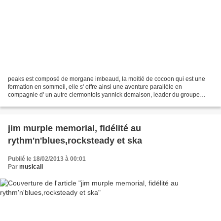
peaks est composé de morgane imbeaud, la moitié de cocoon qui est une
formation en sommeil, elle s' offre ainsi une aventure parallèle en
compagnie d' un autre clermontois yannick demaison, leader du groupe
quidam. ensemble ils ont écrit un mini-album...
jim murple memorial, fidélité au
rythm'n'blues,rocksteady et ska
Publié le 18/02/2013 à 00:01
Par
musicali