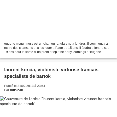
eugene mcguinness est un chanteur anglais ne a londres, il commenca a
ecrire des chansons et a les jouer a l' age de 15 ans, il faudra attendre ses
19 ans pour la sortie d' un premier ep '' the early learnings of eugene
mcguinness''. un album eponyme...
laurent korcia, violoniste virtuose francais
specialiste de bartok
Publié le 21/02/2013 à 23:41
Par
musicali