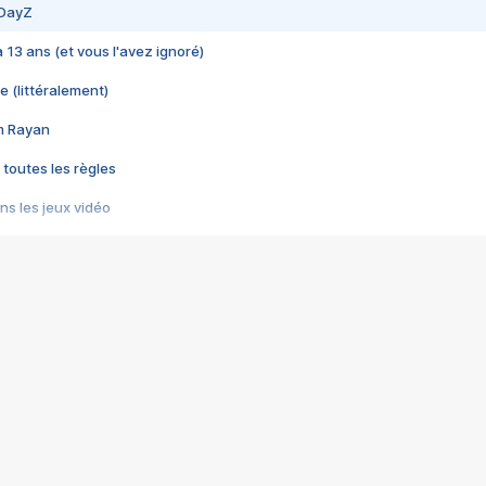
 DayZ
 a 13 ans (et vous l'avez ignoré)
e (littéralement)
im Rayan
 toutes les règles
s les jeux vidéo
us choquant de Rockstar ? - Le scandale BULLY
e plus moche de Steam
du RÊVE tourne au CAUCHEMAR
pendant 8 heures
it… à tort
umiliés par un jeu vidéo
ire - Final Fantasy 8