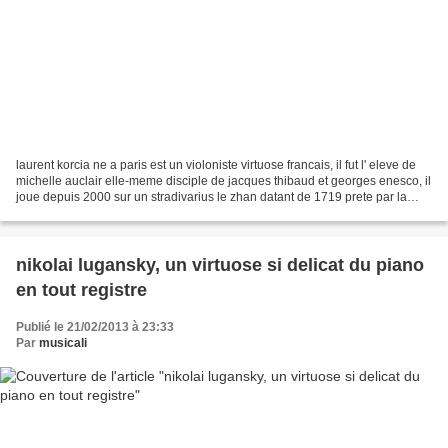
laurent korcia ne a paris est un violoniste virtuose francais, il fut l' eleve de
michelle auclair elle-meme disciple de jacques thibaud et georges enesco, il
joue depuis 2000 sur un stradivarius le zhan datant de 1719 prete par la
societe lvmh. ses interpretations...
nikolai lugansky, un virtuose si delicat du piano
en tout registre
Publié le 21/02/2013 à 23:33
Par
musicali