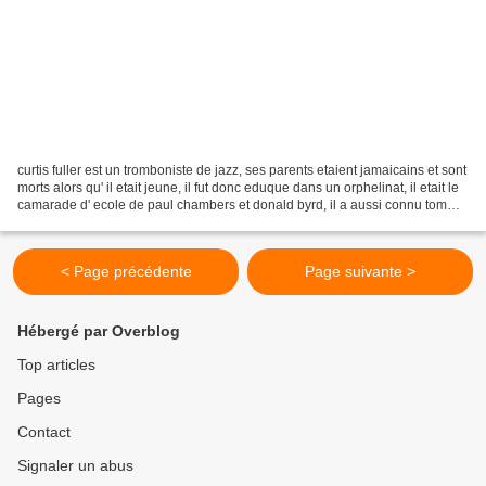
curtis fuller est un tromboniste de jazz, ses parents etaient jamaicains et sont
morts alors qu' il etait jeune, il fut donc eduque dans un orphelinat, il etait le
camarade d' ecole de paul chambers et donald byrd, il a aussi connu tommy
flanagan, thad...
< Page précédente
Page suivante >
Hébergé par Overblog
Top articles
Pages
Contact
Signaler un abus