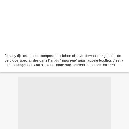
2 many dj's est un duo compose de stehen et david dewaele originaires de
belgique, specialistes dans l' art du '' mash-up'' aussi appele bootleg, c' est a
dire melanger deux ou plusieurs morceaux souvent totalement differents
pour en recreer un seul,...