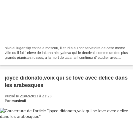
nikolai lugansky est ne a moscou, il etudia au conservatoire de cette meme
ville ou il fut l' eleve de tatiana nikoyaleva qui le decrivait comme un des plus
grands pianistes russes, a la mort de tatiana il continua d' etudier avec
sergei dorensky. il...
joyce didonato,voix qui se love avec delice dans
les arabesques
Publié le 21/02/2013 à 23:23
Par
musicali