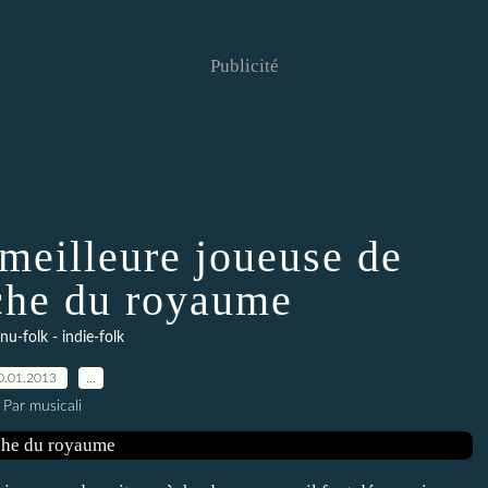
Publicité
 meilleure joueuse de
èche du royaume
 nu-folk - indie-folk
0.01.2013
…
Par musicali