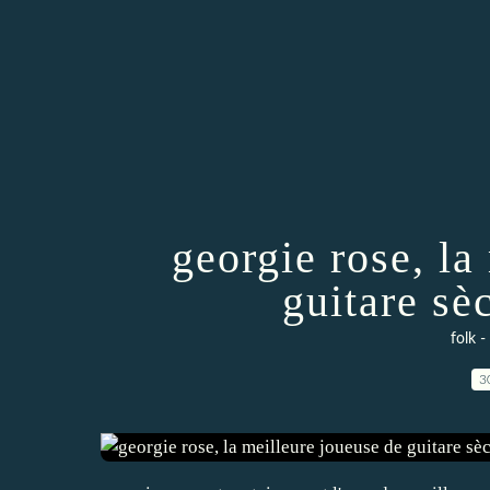
georgie rose, la
guitare s
folk -
3