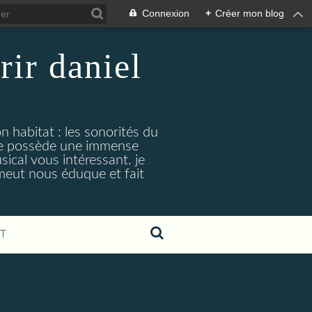
Connexion
+
Créer mon blog
rir daniel
n habitat : les sonorités du
. je possède une immense
cal vous intéressant. je
émeut nous éduque et fait
T