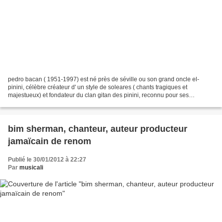
pedro bacan ( 1951-1997) est né près de séville ou son grand oncle el-
pinini, célèbre créateur d' un style de soleares ( chants tragiques et
majestueux) et fondateur du clan gitan des pinini, reconnu pour ses
chanteurs d' exception. guitariste dans une...
bim sherman, chanteur, auteur producteur
jamaïcain de renom
Publié le 30/01/2012 à 22:27
Par
musicali