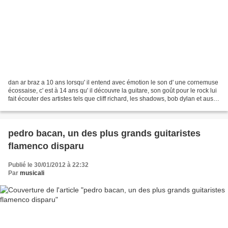
dan ar braz a 10 ans lorsqu' il entend avec émotion le son d' une cornemuse
écossaise, c' est à 14 ans qu' il découvre la guitare, son goût pour le rock lui
fait écouter des artistes tels que cliff richard, les shadows, bob dylan et aussi
jimi hendrix...
pedro bacan, un des plus grands guitaristes
flamenco disparu
Publié le 30/01/2012 à 22:32
Par
musicali