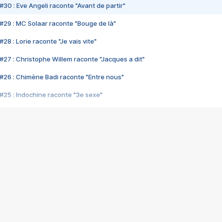
#30 : Eve Angeli raconte "Avant de partir"
#29 : MC Solaar raconte "Bouge de là"
28 : Lorie raconte "Je vais vite"
#27 : Christophe Willem raconte "Jacques a dit"
#26 : Chimène Badi raconte "Entre nous"
#25 : Indochine raconte "3e sexe"
#24 : Zaho raconte "C'est chelou"
#23 : Patrick Bruel raconte "Au café des délices"
#22 : Kyo raconte "Le chemin"
#21 : Nolwenn Leroy raconte "Cassé"
#20 : Patrick Hernandez raconte "Born to be alive"
#19 : Lorie raconte "Près de moi"
#18 : Michael Jones raconte "A nos actes manqués" (avec Jean-Jacque