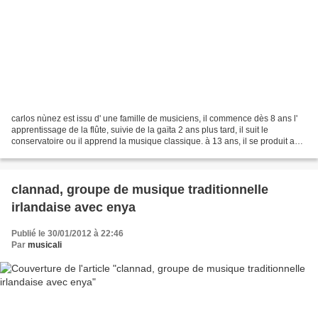
carlos nùnez est issu d' une famille de musiciens, il commence dès 8 ans l'
apprentissage de la flûte, suivie de la gaïta 2 ans plus tard, il suit le
conservatoire ou il apprend la musique classique. à 13 ans, il se produit au
festival interceltique de...
clannad, groupe de musique traditionnelle
irlandaise avec enya
Publié le 30/01/2012 à 22:46
Par
musicali