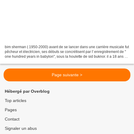
bim sherman ( 1950-2000) avant de se lancer dans une carrière musicale fut
pêcheur et électricien, ses débuts se concrétisent par l' enregistrement de "
one hundred years in babylon", sous la houlette de sid buknor. il a 18 ans et
une vraie soif d' indépendance,...
Page suivante >
Hébergé par Overblog
Top articles
Pages
Contact
Signaler un abus