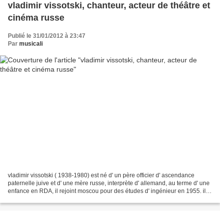
vladimir vissotski, chanteur, acteur de théâtre et
cinéma russe
Publié le 31/01/2012 à 23:47
Par
musicali
vladimir vissotski ( 1938-1980) est né d' un père officier d' ascendance
paternelle juive et d' une mère russe, interprète d' allemand, au terme d' une
enfance en RDA, il rejoint moscou pour des études d' ingénieur en 1955. il
débute en fait une carrière...