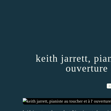
keith jarrett, pia
ouverture
2