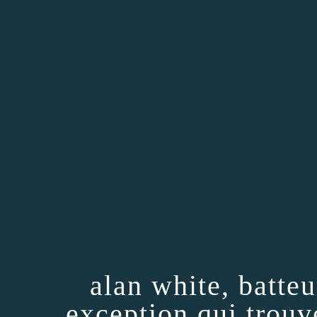
alan white, batte
exception qui trouv