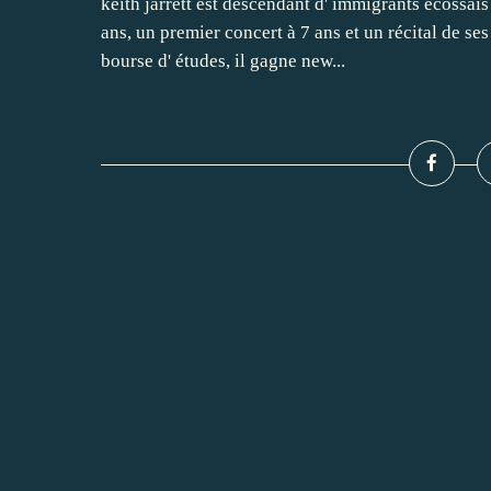
keith jarrett est descendant d' immigrants écossai
ans, un premier concert à 7 ans et un récital de se
bourse d' études, il gagne new...