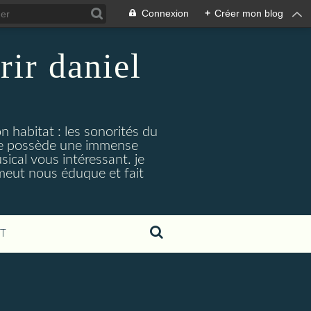
Connexion
+
Créer mon blog
rir daniel
n habitat : les sonorités du
. je possède une immense
cal vous intéressant. je
émeut nous éduque et fait
T