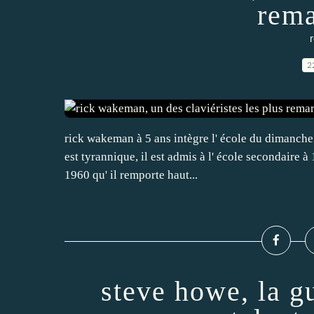
rema
r
2
rick wakeman à 5 ans intègre l' école du dimanche d
est tyrannique, il est admis à l' école secondaire 
1960 qu' il remporte haut...
steve howe, la gu