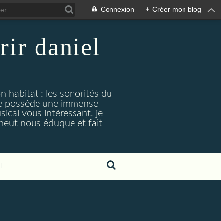
Connexion
+
Créer mon blog
rir daniel
n habitat : les sonorités du
. je possède une immense
cal vous intéressant. je
émeut nous éduque et fait
T