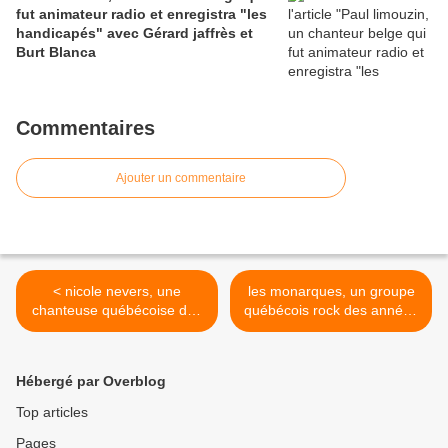
fut animateur radio et enregistra "les
handicapés" avec Gérard jaffrès et
Burt Blanca
Commentaires
Ajouter un commentaire
< nicole nevers, une
les monarques, un groupe
chanteuse québécoise des
québécois rock des années
années 1960 qui eut le
1960 qui n'enregistrer qu'un
temps d'enregistrer deux 45
45 tours "elle est si belle"
tours en tout pour tout
une adaptation des Beatles
Hébergé par Overblog
>
Top articles
Pages