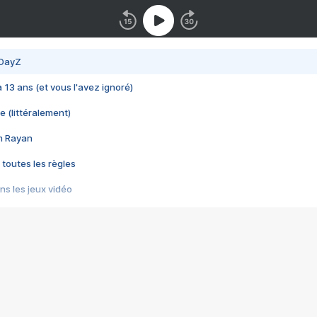
 DayZ
 a 13 ans (et vous l'avez ignoré)
e (littéralement)
im Rayan
 toutes les règles
s les jeux vidéo
us choquant de Rockstar ? - Le scandale BULLY
e plus moche de Steam
du RÊVE tourne au CAUCHEMAR
pendant 8 heures
it… à tort