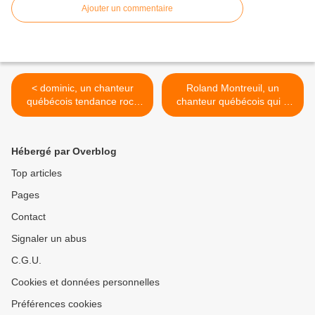
Ajouter un commentaire
< dominic, un chanteur
Roland Montreuil, un
québécois tendance rock
chanteur québécois qui a
qui s'illustrera avec des
sévi dans la chanson plus
titres tels "je deviens fou"
de 50 ans à Montréal,
ou "n'avoue jamais"
"monsieur one man show" >
Hébergé par Overblog
Top articles
Pages
Contact
Signaler un abus
C.G.U.
Cookies et données personnelles
Préférences cookies