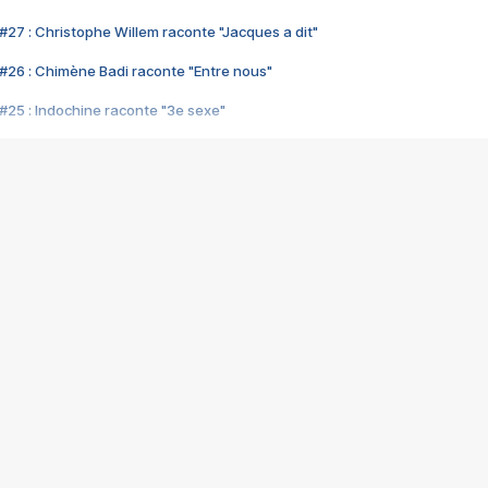
#27 : Christophe Willem raconte "Jacques a dit"
#26 : Chimène Badi raconte "Entre nous"
#25 : Indochine raconte "3e sexe"
#24 : Zaho raconte "C'est chelou"
#23 : Patrick Bruel raconte "Au café des délices"
#22 : Kyo raconte "Le chemin"
#21 : Nolwenn Leroy raconte "Cassé"
#20 : Patrick Hernandez raconte "Born to be alive"
#19 : Lorie raconte "Près de moi"
#18 : Michael Jones raconte "A nos actes manqués" (avec Jean-Jacque
#17 : Khaled raconte "Aïcha"
#16 : Corneille raconte "Parce qu'on vient de loin"