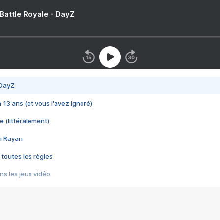
 Battle Royale - DayZ
 DayZ
 a 13 ans (et vous l'avez ignoré)
e (littéralement)
im Rayan
 toutes les règles
s les jeux vidéo
us choquant de Rockstar ? - Le scandale BULLY
e plus moche de Steam