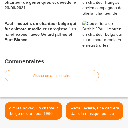
chanteur de génériques et décédé le
23-06-2021
Paul limouzin, un chanteur belge qui
fut animateur radio et enregistra "les
handicapés" avec Gérard jaffrès et
Burt Blanca
Commentaires
Ajouter un commentaire
< milès Kovac, un chanteur
Alexa Leclere, une carrière
belge des années 1960 et
dans la musique ponctuée
1970 avec des titres tels
de trois 45 tours et elle s'est
"tout peut recommencer" et
tournée vers le cinéma