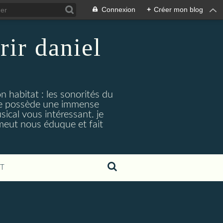
Connexion
+
Créer mon blog
rir daniel
n habitat : les sonorités du
. je possède une immense
cal vous intéressant. je
émeut nous éduque et fait
T