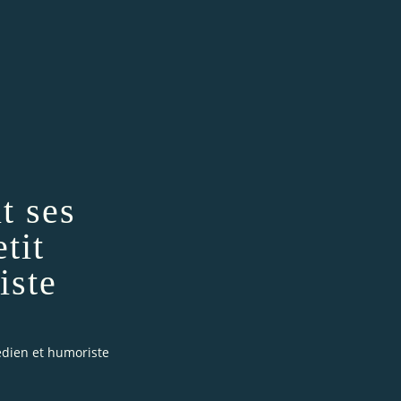
t ses
tit
iste
médien et humoriste