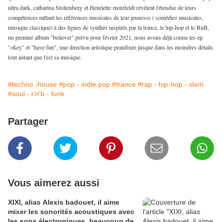
ultra dark, catharina Stoltenberg et Henriette motzfeldt révèlent l'étendue de leurs
compétences mêlant les références musicales de leur jeunesse ( comédies musicales,
musique classique) à des lignes de synthés inspirés par la trance, le hip-hop et le RnB,
un premier album "believer" prévu pour février 2021, nous avons déjà connu les ep
"okey" et "have fun", une direction artistique peaufinée jusque dans les moindres détails
tout autant que l'est sa musique.
#techno -house
#pop - indie pop
#trance
#rap - hip-hop - slam
#soul - r'n'b - funk
Partager
Vous aimerez aussi
XIXI, alias Alexis badouet, il aime
mixer les sonorités acoustiques avec
les sons électroniques, beaucoup de