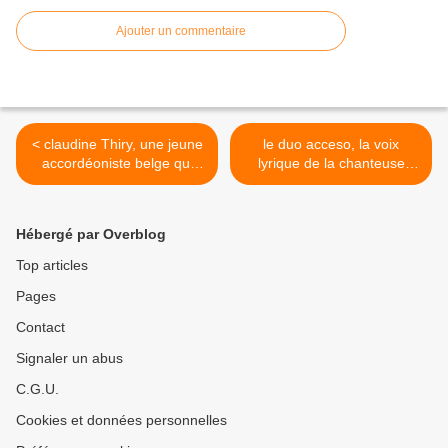
Ajouter un commentaire
< claudine Thiry, une jeune
le duo acceso, la voix
accordéoniste belge qui
lyrique de la chanteuse
nous légua ce 45 tours "les
d'opéra claudine chériez et
trois as" et "grande vitesse"
du virtuose de l'accordéon
Alejandro Barcelona >
Hébergé par Overblog
Top articles
Pages
Contact
Signaler un abus
C.G.U.
Cookies et données personnelles