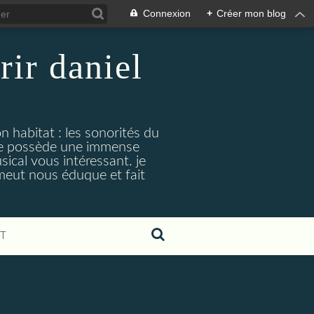
Connexion
+
Créer mon blog
rir daniel
n habitat : les sonorités du
. je possède une immense
cal vous intéressant. je
émeut nous éduque et fait
T