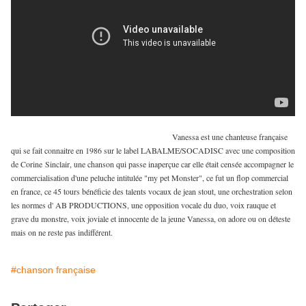
Vanessa est une chanteuse française
qui se fait connaitre en 1986 sur le label LABALME/SOCADISC avec une composition
de Corine Sinclair, une chanson qui passe inaperçue car elle était censée accompagner le
commercialisation d'une peluche intitulée "my pet Monster", ce fut un flop commercial
en france, ce 45 tours bénéficie des talents vocaux de jean stout, une orchestration selon
les normes d' AB PRODUCTIONS, une opposition vocale du duo, voix rauque et
grave du monstre, voix joviale et innocente de la jeune Vanessa, on adore ou on déteste
mais on ne reste pas indifférent.
#chanson française