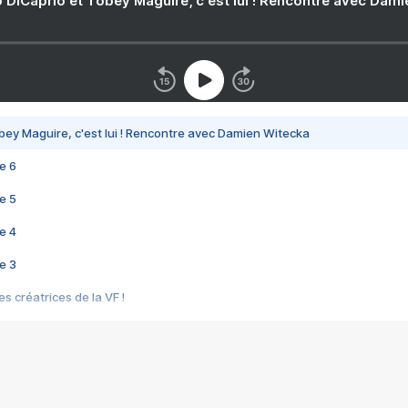
 DiCaprio et Tobey Maguire, c'est lui ! Rencontre avec Dam
bey Maguire, c'est lui ! Rencontre avec Damien Witecka
e 6
e 5
e 4
e 3
s créatrices de la VF !
e 2
e 1
e Mektoub My Love arrive enfin ! Rencontre avec Shaïn Boumedine et Sal