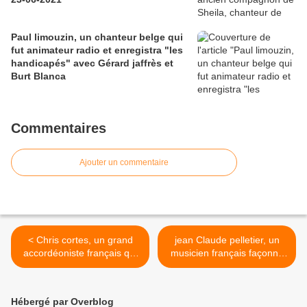
Paul limouzin, un chanteur belge qui
fut animateur radio et enregistra "les
handicapés" avec Gérard jaffrès et
Burt Blanca
Commentaires
Ajouter un commentaire
< Chris cortes, un grand
jean Claude pelletier, un
accordéoniste français qui
musicien français façonné
est un autodidacte
par le jazz avec son
merveilleux, un vrai
orchestre qui fit de
phénomène d'homme-
nombreuses excursions
Hébergé par Overblog
orchestre
musicales aux Etats-Unis