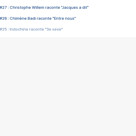
#27 : Christophe Willem raconte "Jacques a dit"
#26 : Chimène Badi raconte "Entre nous"
#25 : Indochine raconte "3e sexe"
#24 : Zaho raconte "C'est chelou"
#23 : Patrick Bruel raconte "Au café des délices"
#22 : Kyo raconte "Le chemin"
#21 : Nolwenn Leroy raconte "Cassé"
#20 : Patrick Hernandez raconte "Born to be alive"
#19 : Lorie raconte "Près de moi"
#18 : Michael Jones raconte "A nos actes manqués" (avec Jean-Jacque
#17 : Khaled raconte "Aïcha"
#16 : Corneille raconte "Parce qu'on vient de loin"