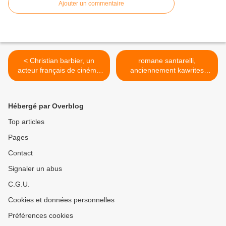
Ajouter un commentaire
< Christian barbier, un
romane santarelli,
acteur français de cinéma
anciennement kawrites
et de télévision qui chanta
pour une musique
aussi sur le feuilleton
électronique, planante et
"l'homme de Picardie"
évanescente, de l'électro-
Hébergé par Overblog
pop teinté d'onirisme >
Top articles
Pages
Contact
Signaler un abus
C.G.U.
Cookies et données personnelles
Préférences cookies