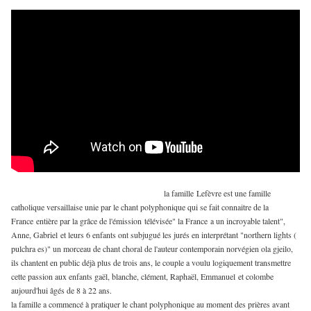
la famille
Lefèvre est une famille
catholique versaillaise unie par le chant polyphonique qui se fait connaitre de la
France entière par la grâce de l'émission télévisée" la France a un incroyable talent",
Anne, Gabriel et leurs 6 enfants ont subjugué les jurés en interprétant "northern lights (
pulchra es)" un morceau de chant choral de l'auteur contemporain norvégien ola gjeilo,
ils chantent en public déjà plus de trois ans, le couple a voulu logiquement transmettre
cette passion aux enfants gaël, blanche, clément, Raphaël, Emmanuel et colombe
aujourd'hui âgés de 8 à 22 ans.
la famille a commencé à pratiquer le chant polyphonique au moment des prières avant