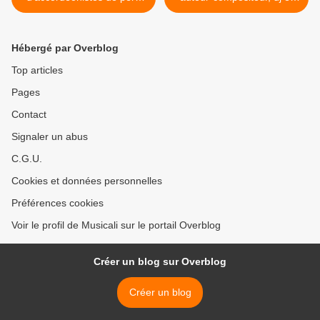
en fils, les deux fils Diego et
doctorant en lettres, il ose
menzo ont un véritable
mixer électro, percussions
attrait pour l'accordéon
orientales et les textes
Hébergé par Overblog
d'antonin artaud >
Top articles
Pages
Contact
Signaler un abus
C.G.U.
Cookies et données personnelles
Préférences cookies
Voir le profil de Musicali sur le portail Overblog
Créer un blog sur Overblog
Créer un blog