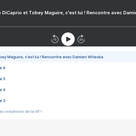
 DiCaprio et Tobey Maguire, c'est lui ! Rencontre avec Dam
bey Maguire, c'est lui ! Rencontre avec Damien Witecka
e 6
e 5
e 4
e 3
s créatrices de la VF !
e 2
e 1