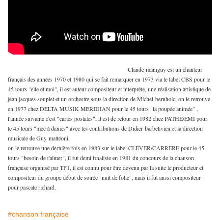
Claude mainguy est un chanteur
français des années 1970 et 1980 qui se fait remarquer en 1973 via le label CBS pour le
45 tours "elle et moi", il est auteur-compositeur et interprète, une réalisation artistique de
jean jacques souplet et un orchestre sous la direction de Michel bernholc, on le retrouve
en 1977 chez DELTA MUSIK MERIDIAN pour le 45 tours "la poupée animée" ,
l'année suivante c'est "cartes postales", il est de retour en 1982 chez PATHE/EMI pour
le 45 tours "mec à dames" avec les contributions de Didier barbelivien et la direction
musicale de Guy mattéoni.
on le retrouve une dernière fois en 1983 sur le label CLEVER/CARRERE pour le 45
tours "besoin de t'aimer", il fut demi finaliste en 1981 du concours de la chanson
française organisé par TF1, il est connu pour être devenu par la suite le producteur et
compositeur du groupe début de soirée "nuit de folie", mais il fut aussi compositeur
pour pascale richard.
#chanson française