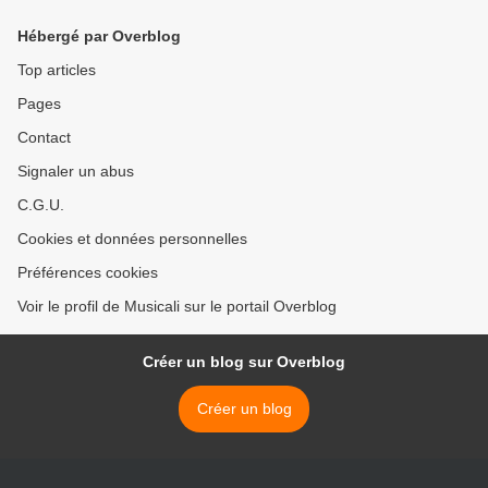
inoubliable "il contrabasso"
aussi le taekwondo dont
un hit indémodable
elle est ceinture noire 4ème
Hébergé par Overblog
dan >
Top articles
Pages
Contact
Signaler un abus
C.G.U.
Cookies et données personnelles
Préférences cookies
Voir le profil de Musicali sur le portail Overblog
Créer un blog sur Overblog
Créer un blog