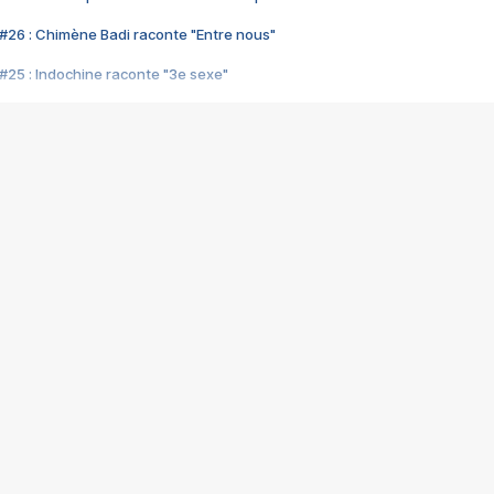
#26 : Chimène Badi raconte "Entre nous"
#25 : Indochine raconte "3e sexe"
#24 : Zaho raconte "C'est chelou"
#23 : Patrick Bruel raconte "Au café des délices"
#22 : Kyo raconte "Le chemin"
#21 : Nolwenn Leroy raconte "Cassé"
#20 : Patrick Hernandez raconte "Born to be alive"
#19 : Lorie raconte "Près de moi"
#18 : Michael Jones raconte "A nos actes manqués" (avec Jean-Jacque
#17 : Khaled raconte "Aïcha"
#16 : Corneille raconte "Parce qu'on vient de loin"
#15 : Indochine raconte "L'aventurier"