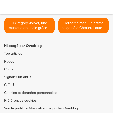
< Grégory Jolivet, une
Herbert diman, un artiste
musique originale grâce à
belge né à Charleroi auteur
ses vielles à roue, il a
des hits "ma jolie poupée"
enregistré et participé à
et "on se dit bonjour" >
plus d'une vingtaine
Hébergé par Overblog
d'albums depuis 1997
Top articles
Pages
Contact
Signaler un abus
C.G.U.
Cookies et données personnelles
Préférences cookies
Voir le profil de Musicali sur le portail Overblog