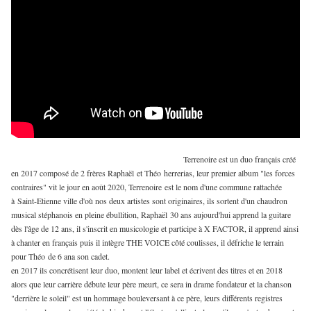
Terrenoire est un duo français créé
en 2017 composé de 2 frères Raphaël et Théo herrerias, leur premier album "les forces
contraires" vit le jour en août 2020, Terrenoire est le nom d'une commune rattachée
à Saint-Etienne ville d'où nos deux artistes sont originaires, ils sortent d'un chaudron
musical stéphanois en pleine ébullition, Raphaël 30 ans aujourd'hui apprend la guitare
dès l'âge de 12 ans, il s'inscrit en musicologie et participe à X FACTOR, il apprend ainsi
à chanter en français puis il intègre THE VOICE côté coulisses, il défriche le terrain
pour Théo de 6 ana son cadet.
en 2017 ils concrétisent leur duo, montent leur label et écrivent des titres et en 2018
alors que leur carrière débute leur père meurt, ce sera in drame fondateur et la chanson
"derrière le soleil" est un hommage bouleversant à ce père, leurs différents registres