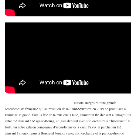
Nicole Bergès est une grande
accordéoniste française qui au réveillon de la Saint-Sylvestre en 2019 se produisait à
Jumilhac le grand, faire la fête de la musique à tulle, animer un thé dansant à limoges, un
autre thé dansant à Magnac-Bourg, un gala dansant avec son orchestre à Châteauneuf la
forêt, un autre gala en compagnie d'accordéonistes à saint Yrieix la perche, un thé
dansant à chenon, puis à Boisseuil toujours avec son orchestre et la participation de