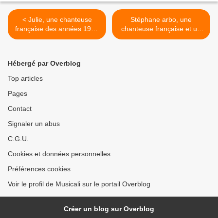
< Julie, une chanteuse
Stéphane arbo, une
française des années 1980
chanteuse française et un
avant qu'elle devienne
premier prix de
officiellement Julie Piétri
conservatoire au piano et la
découverte de Freud >
Hébergé par Overblog
Top articles
Pages
Contact
Signaler un abus
C.G.U.
Cookies et données personnelles
Préférences cookies
Voir le profil de Musicali sur le portail Overblog
Créer un blog sur Overblog