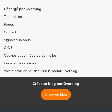
Aldo et les sunlights, une
verchuren, aimable, et qui
véritable pépite musicale
se produira à l'Olympia >
Hébergé par Overblog
Top articles
Pages
Contact
Signaler un abus
C.G.U.
Cookies et données personnelles
Préférences cookies
Voir le profil de Musicali sur le portail Overblog
Créer un blog sur Overblog
Créer un blog