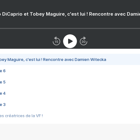
 DiCaprio et Tobey Maguire, c'est lui ! Rencontre avec Dam
bey Maguire, c'est lui ! Rencontre avec Damien Witecka
e 6
e 5
e 4
e 3
s créatrices de la VF !
e 2
e 1