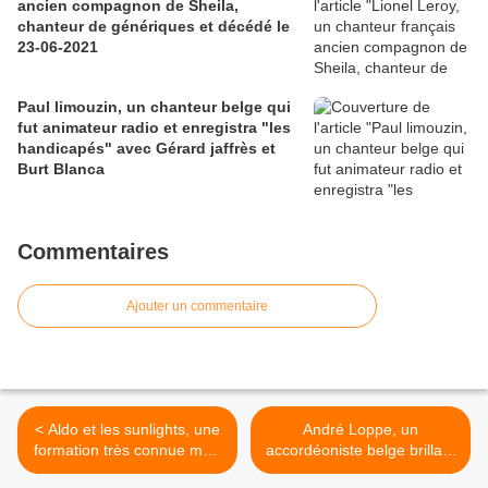
ancien compagnon de Sheila,
chanteur de génériques et décédé le
23-06-2021
Paul limouzin, un chanteur belge qui
fut animateur radio et enregistra "les
handicapés" avec Gérard jaffrès et
Burt Blanca
Commentaires
Ajouter un commentaire
< Aldo et les sunlights, une
André Loppe, un
formation très connue mais
accordéoniste belge brillant
qui ne sortit qu'un 45 tours
qui a joué avec André