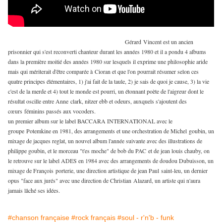
Gérard Vincent est un ancien
prisonnier qui s'est reconverti chanteur durant les années 1980 et il a pondu 4 albums
dans la première moitié des années 1980 sur lesquels il exprime une philosophie aride
mais qui mériterait d'être comparée à Cioran et que l'on pourrait résumer selon ces
quatre principes élémentaires, 1) j'ai fait de la taule, 2) je sais de quoi je cause, 3) la vie
c'est de la merde et 4) tout le monde est pourri, un étonnant poète de l'aigreur dont le
résultat oscille entre Anne clark, nitzer ebb et odeurs, auxquels s'ajoutent des
cœurs féminins passés aux vocoders.
un premier album sur le label BACCARA INTERNATIONAL avec le
groupe Potemkine en 1981, des arrangements et une orchestration de Michel goubin, un
mixage de jacques reglat, un nouvel album l'année suivante avec des illustrations de
philippe goubin, et le morceau "t'es moche" de bob du PAC et de jean louis chauby, on
le retrouve sur le label ADES en 1984 avec des arrangements de doudou Dubuisson, un
mixage de François porterie, une direction artistique de jean Paul saint-leu, un dernier
opus "face aux jurés" avec une direction de Christian Alazard, un artiste qui n'aura
jamais lâché ses idées.
#chanson française
#rock français
#soul - r'n'b - funk