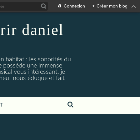
Connexion
+
Créer mon blog
rir daniel
n habitat : les sonorités du
. je possède une immense
cal vous intéressant. je
émeut nous éduque et fait
T