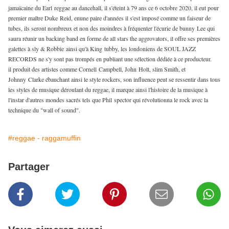
jamaïcaine du Earl reggae au dancehall, il s'éteint à 79 ans ce 6 octobre 2020, il eut pour
premier maître Duke Reid, enune paire d'années il s'est imposé comme un faiseur de
tubes, ils seront nombreux et non des moindres à fréquenter l'écurie de bunny Lee qui
saura réunir un backing band en forme de all stars the aggrovators, il offre ses premières
galettes à sly & Robbie ainsi qu'à King tubby, les londoniens de SOUL JAZZ
RECORDS ne s'y sont pas trompés en publiant une sélection dédiée à ce producteur.
il produit des artistes comme Cornell Campbell, John Holt, slim Smith, et
Johnny Clarke ébauchant ainsi le style rockers, son influence peut se ressentir dans tous
les styles de musique déroulant du reggae, il marque ainsi l'histoire de la musique à
l'instar d'autres mondes sacrés tels que Phil spector qui révolutionna le rock avec la
technique du "wall of sound".
#reggae - raggamuffin
Partager