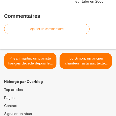
Commentaires
Ajouter un commentaire
< jean martin, un pianiste
ibo Simon, un ancien
français décédé depuis le 7
chanteur rasta aux textes
octobre 2020, il était un
satiriques, il devient
spécialiste du répertoire
animateur vedette puis se
romantique
fait élire conseiller municipal
Hébergé par Overblog
et conseiller régional >
Top articles
Pages
Contact
Signaler un abus