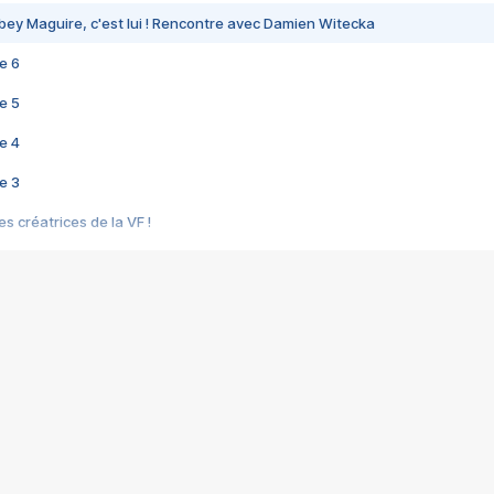
bey Maguire, c'est lui ! Rencontre avec Damien Witecka
e 6
e 5
e 4
e 3
s créatrices de la VF !
e 2
e 1
e Mektoub My Love arrive enfin ! Rencontre avec Shaïn Boumedine et Sal
i : après Toni en famille
elle réalise le bouleversant Dites lui que je l'aime
ais ! Rencontre autour de Vie privée de Rebecca Zlotowski