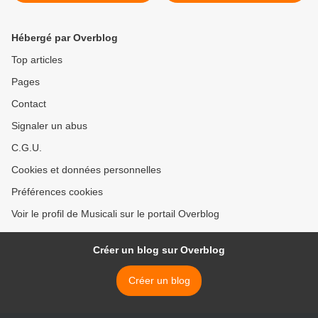
humoristique canadien
français parti trop tôt qui
originaire du Québec qui
avec sa clarinette basse
s'est formé en 1997
développa un langage
Hébergé par Overblog
particulier >
Top articles
Pages
Contact
Signaler un abus
C.G.U.
Cookies et données personnelles
Préférences cookies
Voir le profil de Musicali sur le portail Overblog
Créer un blog sur Overblog
Créer un blog