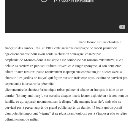
marie léonor est une chanteuse
française des années 1970 et 1980, cette ancienne compagne de robert palmer est
également connue pour avoir écrite la chanson "ouragan" chantée par
Stéphanie de Monaco dont la musique a été composée par romano musumarra, elle a
débuté sa carrière en publiant l'album "lover" et le single éponyme, si son deuxième
album "haute tension" passe relativement inaperçu elle connaît un joli succès avec la
chanson "les jardins de tokyo" qui figure sur son troisième opus, ce titre ne parvient pas
cependant à lui assurer la pérennité.
elle rencontre le chanteur britannique robert palmer et adapte en français le tube de ce
dernier "johnny and mary", sur certains disques marie léonor a ajouté un s à son nom de
famille, ce qui apparaît notamment sur le disque "elle manque à sa vie", mais elle ne
parvient pas à percer auprès du grand public, après un dernier 45 tours qui disposait
d'un potentiel important "vienne" et ne réussissant toujours pas à s'imposer elle se retire
définitivement du métier.