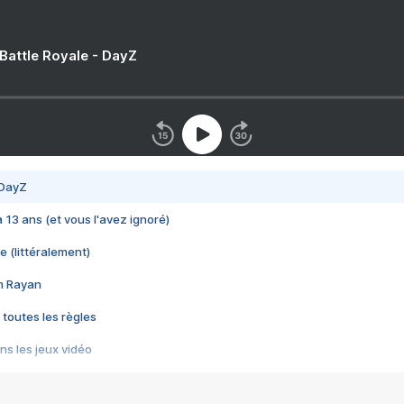
 Battle Royale - DayZ
 DayZ
 a 13 ans (et vous l'avez ignoré)
e (littéralement)
im Rayan
 toutes les règles
s les jeux vidéo
us choquant de Rockstar ? - Le scandale BULLY