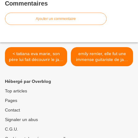
Commentaires
Ajouter un commentaire
< tatiana eva marie, son
emily remler, elle fut une
père lui fait découvrir le jazz
immense guitariste de jazz
et sa mère violoniste lui
américaine surtout connue
inculque les musiques
dans les années 1980 et
traditionnelles de son pays
qui meurt d'insuffisance
Hébergé par Overblog
la Roumanie
cardiaque à 32 ans >
Top articles
Pages
Contact
Signaler un abus
C.G.U.