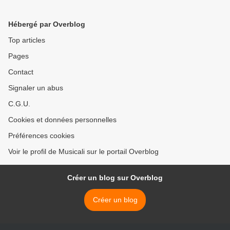
hall, acteur et scénariste
gold le succès ne sera pas
pour ce pied noir
au rendez-vous >
Hébergé par Overblog
d'ascendance espagnole
Top articles
Pages
Contact
Signaler un abus
C.G.U.
Cookies et données personnelles
Préférences cookies
Voir le profil de Musicali sur le portail Overblog
Créer un blog sur Overblog
Créer un blog