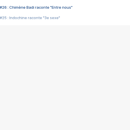
#26 : Chimène Badi raconte "Entre nous"
#25 : Indochine raconte "3e sexe"
#24 : Zaho raconte "C'est chelou"
#23 : Patrick Bruel raconte "Au café des délices"
#22 : Kyo raconte "Le chemin"
#21 : Nolwenn Leroy raconte "Cassé"
#20 : Patrick Hernandez raconte "Born to be alive"
#19 : Lorie raconte "Près de moi"
#18 : Michael Jones raconte "A nos actes manqués" (avec Jean-Jacque
#17 : Khaled raconte "Aïcha"
#16 : Corneille raconte "Parce qu'on vient de loin"
#15 : Indochine raconte "L'aventurier"