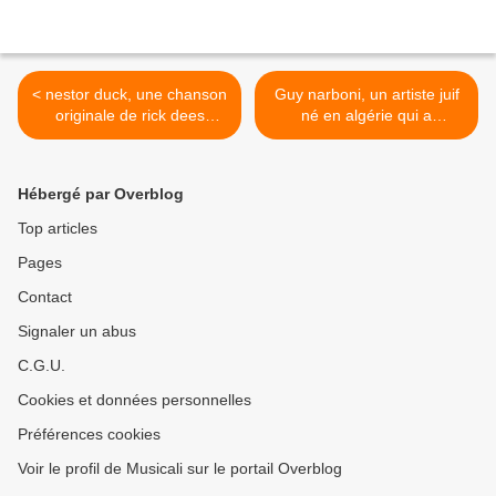
< nestor duck, une chanson
Guy narboni, un artiste juif
originale de rick dees
né en algérie qui a
reprise par le ventriloque
composé de très belles
français David Michel pour
chansons et qui disparaît
"Nestor duck"
en 2008 à 65 ans le jour de
Hébergé par Overblog
la fête de la musique >
Top articles
Pages
Contact
Signaler un abus
C.G.U.
Cookies et données personnelles
Préférences cookies
Voir le profil de Musicali sur le portail Overblog