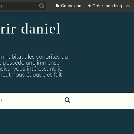
Connexion
+
Créer mon blog
rir daniel
n habitat : les sonorités du
. je possède une immense
cal vous intéressant. je
émeut nous éduque et fait
T