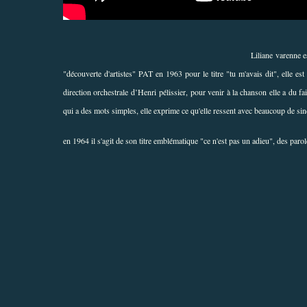
Liliane varenne e
"découverte d'artistes" PAT en 1963 pour le titre "tu m'avais dit", el
direction orchestrale d’Henri pélissier, pour venir à la chanson elle a du fai
qui a des mots simples, elle exprime ce qu'elle ressent avec beaucoup de sinc
en 1964 il s'agit de son titre emblématique "ce n'est pas un adieu", des par