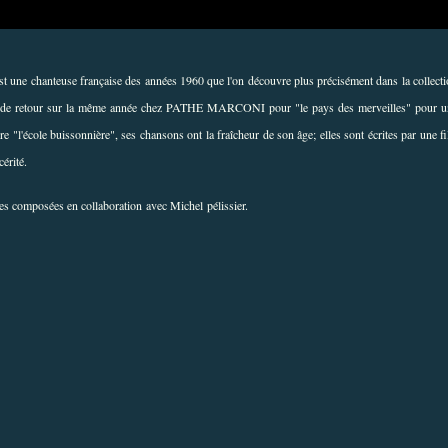
st une chanteuse française des années 1960 que l'on découvre plus précisément dans la collect
le est de retour sur la même année chez PATHE MARCONI pour "le pays des merveilles" pour u
re "l'école buissonnière", ses chansons ont la fraîcheur de son âge; elles sont écrites par une fi
érité.
oles composées en collaboration avec Michel pélissier.