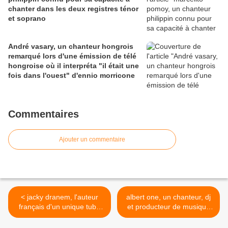
chanter dans les deux registres ténor
et soprano
André vasary, un chanteur hongrois
remarqué lors d'une émission de télé
hongroise où il interpréta "il était une
fois dans l'ouest" d'ennio morricone
Commentaires
Ajouter un commentaire
< jacky dranem, l'auteur
albert one, un chanteur, dj
français d'un unique tube
et producteur de musique
sur une adaptation du
italien qui s'est éteint le 11
groupe OMD et le morceau
mai 2020 des suites d'une