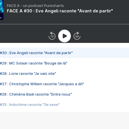
FACE A - un podcast Purecharts
FACE A #30 : Eve Angeli raconte "Avant de partir"
#30 : Eve Angeli raconte "Avant de partir"
#29 : MC Solaar raconte "Bouge de là"
28 : Lorie raconte "Je vais vite"
#27 : Christophe Willem raconte "Jacques a dit"
#26 : Chimène Badi raconte "Entre nous"
#25 : Indochine raconte "3e sexe"
#24 : Zaho raconte "C'est chelou"
#23 : Patrick Bruel raconte "Au café des délices"