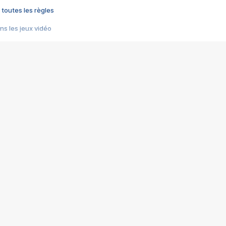
 toutes les règles
s les jeux vidéo
us choquant de Rockstar ? - Le scandale BULLY
e plus moche de Steam
du RÊVE tourne au CAUCHEMAR
pendant 8 heures
it… à tort
umiliés par un jeu vidéo
ire - Final Fantasy 8
ti un empire - Age of Empires
story DOFUS
tard, il crée l'un des pires jeux de tous les temps, MindsEye.