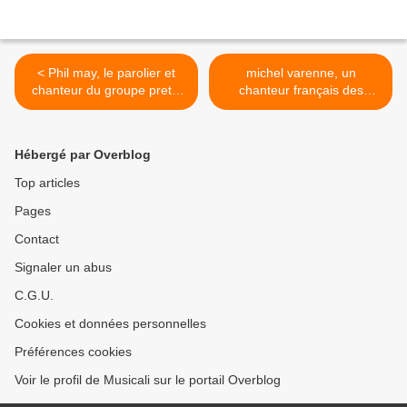
< Phil may, le parolier et
michel varenne, un
chanteur du groupe pretty
chanteur français des
things, il disparaît des
années 1960 et 1970 ami
suites d'un accident de vélo
de jean Paul belmondo,
le 15 mai 2020
jacques charrier et de Alain
Hébergé par Overblog
barrière >
Top articles
Pages
Contact
Signaler un abus
C.G.U.
Cookies et données personnelles
Préférences cookies
Voir le profil de Musicali sur le portail Overblog