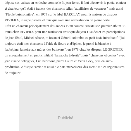
déposé ses valises en Ardèche comme le fit jean ferrat, il faut découvrir le poète, conteur
et chanteur qu'il était à travers des chansons telles "auxiliaires de vacances" mais aussi
"l'école buissonnière", en 1973 sur le label BARCLAY pour la maison de disques
RIVIERA, il signe paroles et musique avec une orchestration de pierre porte.
il fut un chanteur principalement des années 1970 comme l'atteste son premier album 33
tours chez RIVIERA pour une réalisation artistique de jean Claudel et les participations
de jean fénol, Michel réhane, m lovan et Gérard colombo, ce petit texte introductif: "j'ai
toujours écrit mes chansons à l'aide de fleurs et d'épines, je prend la blanche à
l'aubépine, la noire aux mûres des buissons", en 1978 chez les disques LE GRENIER
un enregistrement en public intitulé "la gauche à droite", puis "chansons et contes" avec
jean claude delaygues, Luc bérimont, pierre Faure et Yvon Lévy, puis en auto-
production le disque "amis" et aussi "le plus merveilleux des mots" et "les régionalistes
de toujours".
Publicité