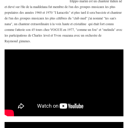
filippo marini est un chanteur italien né
et élevé sur l'île de la maddelana fut membre de l'un des groupes musicaux les plus
populaires des années 1960 et 1970 "I karacolis" et plus tard il sera bassiste et chanteur
de l'un des groupes musicaux les plus célèbres du "club med" j'ai nommé "les san's
nana", un chanteur extraordinaire à la voix haute et cristalline qui était fort connu
comme l'atteste son 45 tours chez VOGUE en 1977, "comme un fou" et "melinda" avec
les participations de Charles level et Yvon ouazana avec un orchestre de
Raymond gimenes.