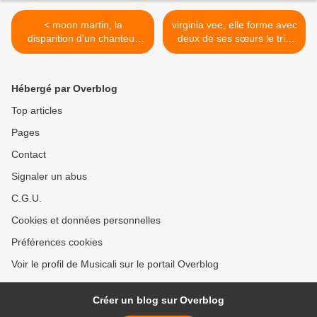
< moon martin, la
virginia vee, elle forme avec
disparition d'un chanteur
deux de ses sœurs le trio
auteur-compositeur
peter sisters puis elle
interprète américain décédé
poursuit sa carrière en solo
le 11 mai 2020
collaborant avec michel
Hébergé par Overblog
legrand >
Top articles
Pages
Contact
Signaler un abus
C.G.U.
Cookies et données personnelles
Préférences cookies
Voir le profil de Musicali sur le portail Overblog
Créer un blog sur Overblog